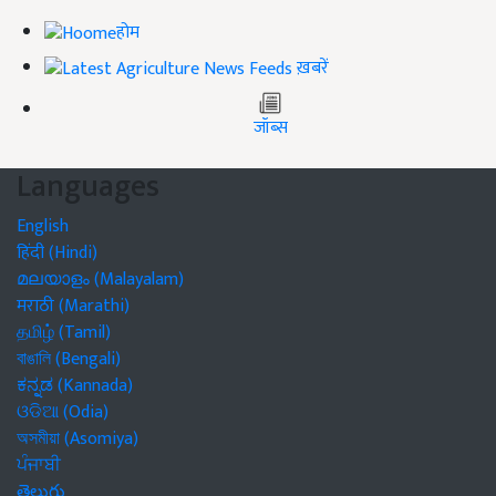
होम
ख़बरें
जॉब्स
Languages
English
हिंदी (Hindi)
മലയാളം (Malayalam)
मराठी (Marathi)
தமிழ் (Tamil)
বাঙালি (Bengali)
ಕನ್ನಡ (Kannada)
ଓଡିଆ (Odia)
অসমীয়া (Asomiya)
ਪੰਜਾਬੀ
తెలుగు