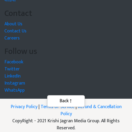
वीडियो
Contact
About Us
Contact Us
Careers
Follow us
Facebook
Twitter
LinkedIn
Instagram
WhatsApp
Privacy Policy
|
Terms of Service
|
Refund & Cancellation
Policy
CopyRight - 2021 Krishi Jagran Media Group. All Rights
Reserved.