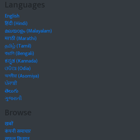
Languages
English
हिंदी (Hindi)
മലയാളം (Malayalam)
मराठी (Marathi)
தமிழ் (Tamil)
বাঙালি (Bengali)
ಕನ್ನಡ (Kannada)
ଓଡିଆ (Odia)
অসমীয়া (Asomiya)
ਪੰਜਾਬੀ
తెలుగు
ગુજરાતી
Browse
खबरें
कंपनी समाचार
सफल किसान