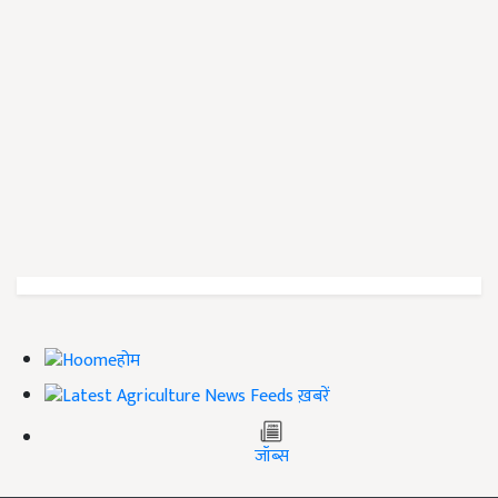
होम
ख़बरें
जॉब्स