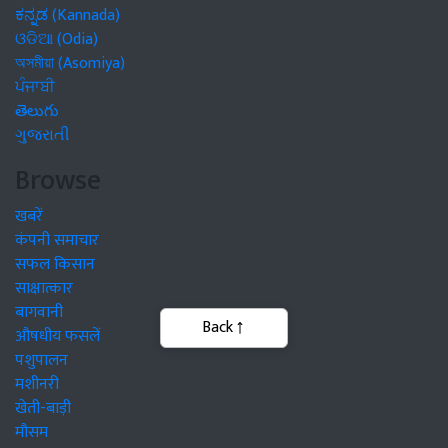
ಕನ್ನಡ (Kannada)
ଓଡିଆ (Odia)
অসমীয়া (Asomiya)
ਪੰਜਾਬੀ
తెలుగు
ગુજરાતી
Browse
खबरें
कंपनी समाचार
सफल किसान
साक्षात्कार
बागवानी
औषधीय फसलें
पशुपालन
मशीनरी
खेती-बाड़ी
मौसम