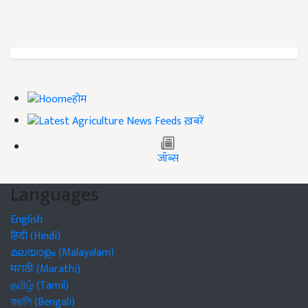
होम
ख़बरें
जॉब्स
Languages
English
हिंदी (Hindi)
മലയാളം (Malayalam)
मराठी (Marathi)
தமிழ் (Tamil)
বাঙালি (Bengali)