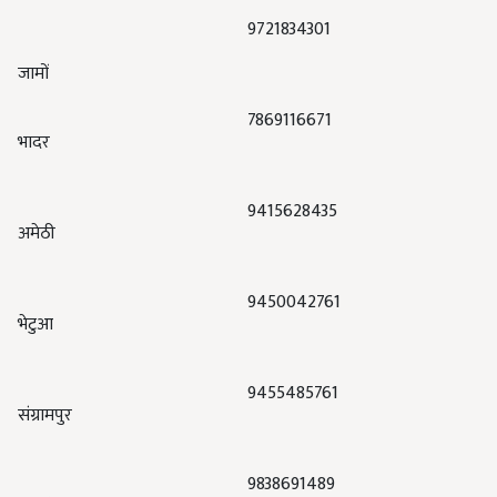
9721834301
जामों
7869116671
भादर
9415628435
अमेठी
9450042761
भेटुआ
9455485761
संग्रामपुर
9838691489