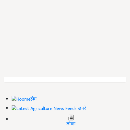
होम
ख़बरें
जॉब्स