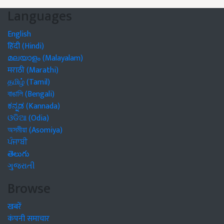
Languages
English
हिंदी (Hindi)
മലയാളം (Malayalam)
मराठी (Marathi)
தமிழ் (Tamil)
বাঙালি (Bengali)
ಕನ್ನಡ (Kannada)
ଓଡିଆ (Odia)
অসমীয়া (Asomiya)
ਪੰਜਾਬੀ
తెలుగు
ગુજરાતી
Browse
खबरें
कंपनी समाचार