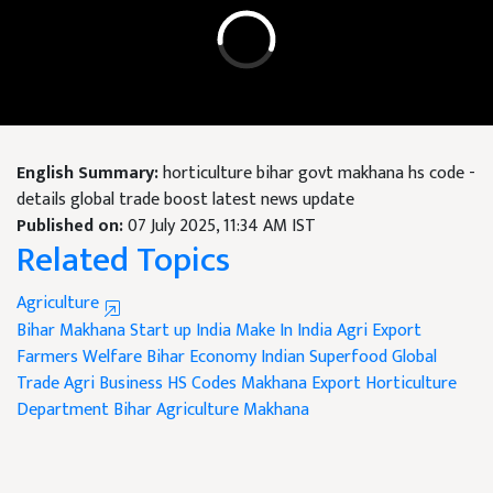
English Summary:
horticulture bihar govt makhana hs code -
details global trade boost latest news update
Published on:
07 July 2025, 11:34 AM IST
Related Topics
Agriculture
Bihar Makhana
Start up India
Make In India
Agri Export
Farmers Welfare
Bihar Economy
Indian Superfood
Global
Trade
Agri Business
HS Codes
Makhana Export
Horticulture
Department
Bihar Agriculture
Makhana