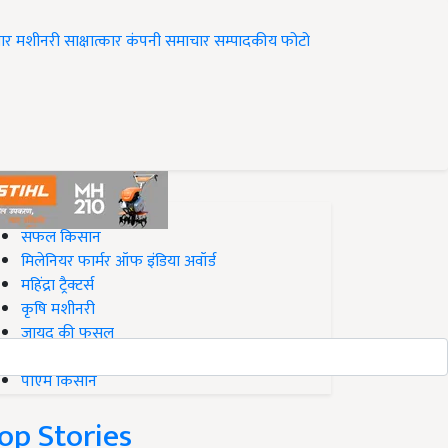
ार
मशीनरी
साक्षात्कार
कंपनी समाचार
सम्पादकीय
फोटो
op on Krishi Jagran
सफल किसान
मिलेनियर फार्मर ऑफ इंडिया अवॉर्ड
महिंद्रा ट्रैक्टर्स
कृषि मशीनरी
जायद की फसल
बिज़नेस आइडियाज
पीएम किसान
op Stories