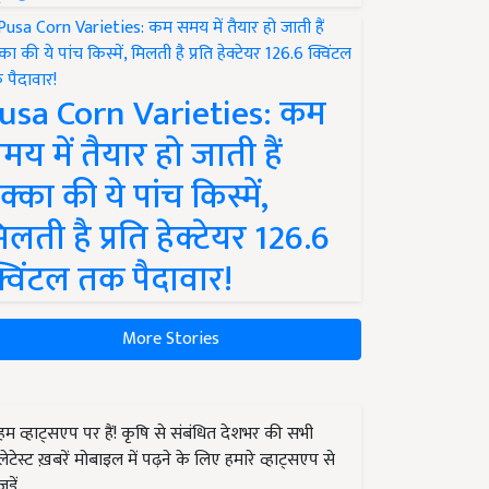
usa Corn Varieties: कम
मय में तैयार हो जाती हैं
क्का की ये पांच किस्में,
िलती है प्रति हेक्टेयर 126.6
्विंटल तक पैदावार!
More Stories
हम व्हाट्सएप पर हैं! कृषि से संबंधित देशभर की सभी
लेटेस्ट ख़बरें मोबाइल में पढ़ने के लिए हमारे व्हाट्सएप से
जुड़ें.