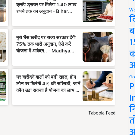
We
द
ब
1
क
अ
Go
P
I
न
Taboola Feed
त
अ