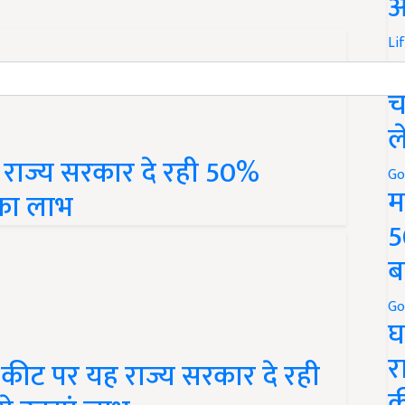
ऑ
Li
स
च
ल
 राज्य सरकार दे रही 50%
 का लाभ
Go
म
5
ब
Go
घ
ीट पर यह राज्य सरकार दे रही
र
से उठाएं लाभ
क