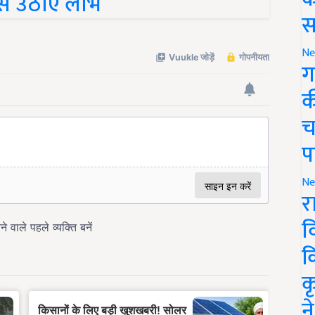
स
Ne
ग
क
च
प
Ne
र
व
क
क
न