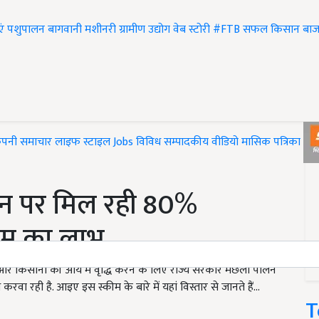
एं
पशुपालन
बागवानी
मशीनरी
ग्रामीण उद्योग
वेब स्टोरी
#FTB
सफल किसान
बाज
ंपनी समाचार
लाइफ स्टाइल
Jobs
विविध
सम्पादकीय
वीडियो
मासिक पत्रिका
#T
लन पर मिल रही 80%
कीम का लाभ
 और किसानो की आय में वृद्धि करने के लिए राज्य सरकार मछली पालन
रही है. आइए इस स्कीम के बारे में यहां विस्तार से जानते हैं...
T