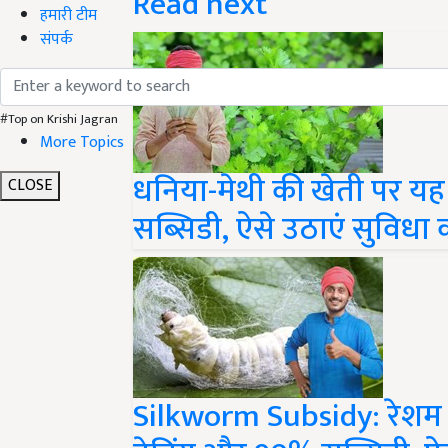
हमारी टीम
संपर्क
#Top on Krishi Jagran
More Topics
धनिया-मेथी की खेती पर यह
CLOSE
सब्सिडी, ऐसे उठाएं सुविधा
Silkworm Subsidy: रेशम क
ट्रेनिंग और 90% सब्सिडी, ऐ