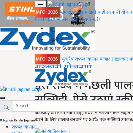
MFOI 2026
होम
ख़बरें
मौसम
खेती-बाड़ी
सरकारी योजना
गैलरी
वीडियो
मासिक पत्रिका
डायरेक्टरी
हिंदी
MFOI 2026
न्यूज़ रैप
सफल किसान
बाजार
साक्षात्कार
क
Home
सरकारी योजनाएं
इस राज्य में मछली पा
सब्सिडी, ऐसे उठाएं स्
Subsidy on Fish Farming: प्रदेश में मछली पालन बढ़ाने
करने के लिए तालाब बनवाने पर 80% तक सब्सिडी उपलब्ध करवा 
#Top on Krishi Jagran
सफल किसान