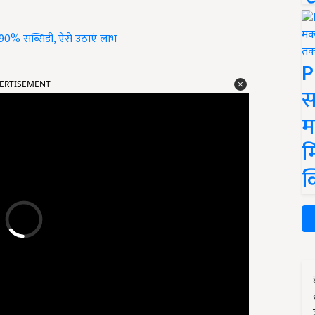
र 90% सब्सिडी, ऐसे उठाएं लाभ
P
ERTISEMENT
स
म
म
क