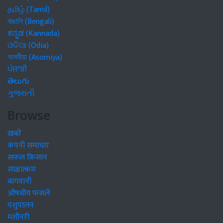
தமிழ் (Tamil)
বাঙালি (Bengali)
ಕನ್ನಡ (Kannada)
ଓଡିଆ (Odia)
অসমীয়া (Asomiya)
ਪੰਜਾਬੀ
తెలుగు
ગુજરાતી
Browse
खबरें
कंपनी समाचार
सफल किसान
साक्षात्कार
बागवानी
औषधीय फसलें
पशुपालन
मशीनरी