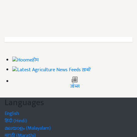
होम
ख़बरें
जॉब्स
Languages
English
हिंदी (Hindi)
മലയാളം (Malayalam)
मराठी (Marathi)