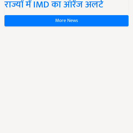
राज्यों में IMD का ऑरेंज अलर्ट
More News