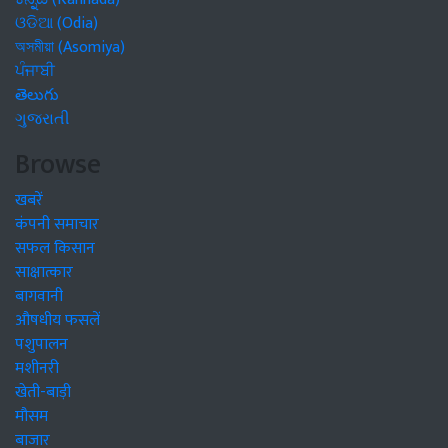
ଓଡିଆ (Odia)
অসমীয়া (Asomiya)
ਪੰਜਾਬੀ
తెలుగు
ગુજરાતી
Browse
खबरें
कंपनी समाचार
सफल किसान
साक्षात्कार
बागवानी
औषधीय फसलें
पशुपालन
मशीनरी
खेती-बाड़ी
मौसम
बाजार