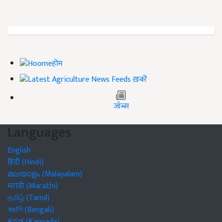
होम
ख़बरें
जॉब्स
Languages
English
हिंदी (Hindi)
മലയാളം (Malayalam)
मराठी (Marathi)
தமிழ் (Tamil)
বাঙালি (Bengali)
ಕನ್ನಡ (Kannada)