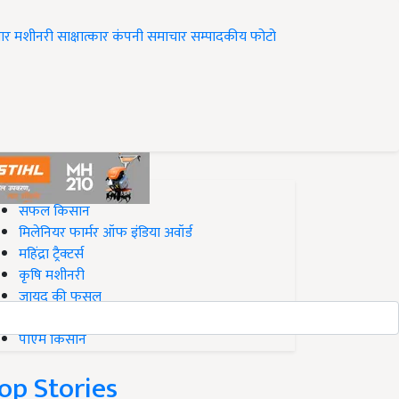
ार
मशीनरी
साक्षात्कार
कंपनी समाचार
सम्पादकीय
फोटो
op on Krishi Jagran
सफल किसान
मिलेनियर फार्मर ऑफ इंडिया अवॉर्ड
महिंद्रा ट्रैक्टर्स
कृषि मशीनरी
जायद की फसल
बिज़नेस आइडियाज
पीएम किसान
op Stories