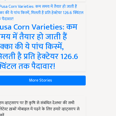
usa Corn Varieties: कम
मय में तैयार हो जाती हैं
क्का की ये पांच किस्में,
िलती है प्रति हेक्टेयर 126.6
्विंटल तक पैदावार!
More Stories
हम व्हाट्सएप पर हैं! कृषि से संबंधित देशभर की सभी
लेटेस्ट ख़बरें मोबाइल में पढ़ने के लिए हमारे व्हाट्सएप से
जुड़ें.