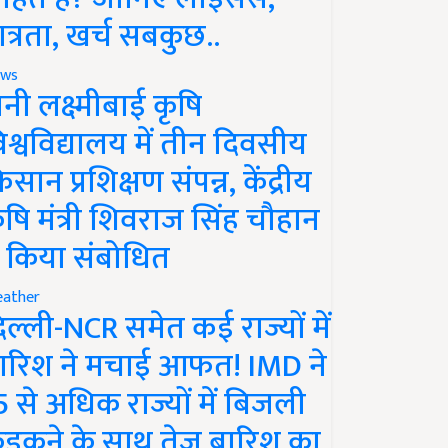
ात्रता, खर्च सबकुछ..
ws
ानी लक्ष्मीबाई कृषि
िश्वविद्यालय में तीन दिवसीय
िसान प्रशिक्षण संपन्न, केंद्रीय
ृषि मंत्री शिवराज सिंह चौहान
े किया संबोधित
ather
िल्ली-NCR समेत कई राज्यों में
ारिश ने मचाई आफत! IMD ने
5 से अधिक राज्यों में बिजली
ड़कने के साथ तेज बारिश का