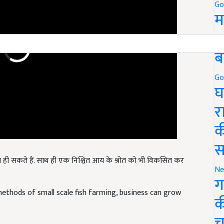
Go
म
5
ब
Go
घ
र
क
स
 सकते हैं. साथ ही एक निश्चित आय के श्रोत को भी विकसित कर
Ne
ग
ethods of small scale fish farming, business can grow
क
च