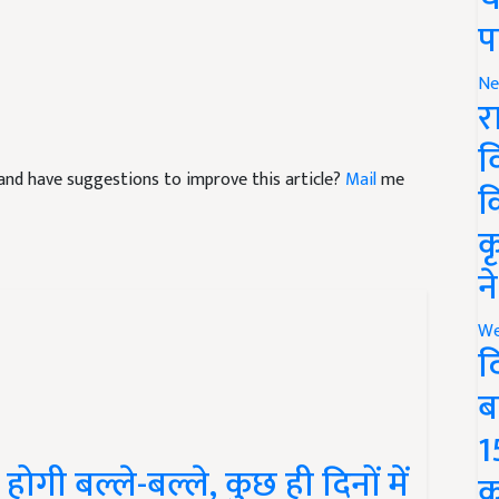
प
Ne
र
व
le and have suggestions to improve this article?
Mail
me
क
क
न
We
द
ब
1
ोगी बल्ले-बल्ले, कुछ ही दिनों में
क