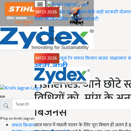
MFOI 2026
होम
ख़बरें
मौसम
खेती-बाड़ी
सरकारी योजना
गैलरी
वीडियो
मासिक पत्रिका
डायरेक्टरी
हिंदी
MFOI 2026
न्यूज़ रैप
सफल किसान
बाजार
साक्षात्कार
क
Home
खेती-बाड़ी
Fisheries: जाने छोटे
विधियों को, मांग के अन
बिजनेस
#Top on Krishi Jagran
आज भारत में मछली पालन के लिए पूरा विभाग ही अलग है इस
सफल किसान