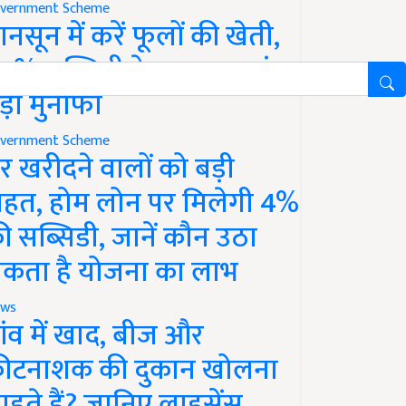
vernment Scheme
ानसून में करें फूलों की खेती,
0% सब्सिडी के साथ कमाएं
ड़ा मुनाफा
vernment Scheme
र खरीदने वालों को बड़ी
ाहत, होम लोन पर मिलेगी 4%
ी सब्सिडी, जानें कौन उठा
कता है योजना का लाभ
ws
ांव में खाद, बीज और
ीटनाशक की दुकान खोलना
ाहते हैं? जानिए लाइसेंस,