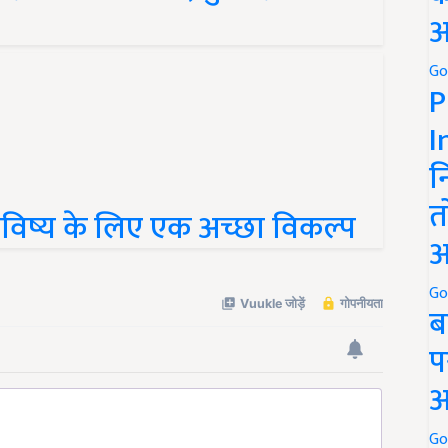
अ
Go
P
I
न
विष्य के लिए एक अच्छा विकल्प
त
अ
Go
ब
प
अ
Go