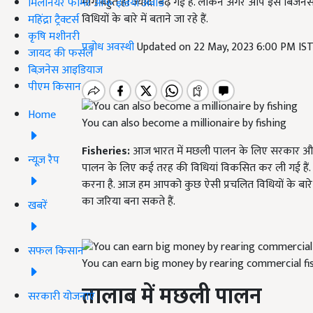
मांग बहुत ही ज्यादा बढ़ गई है. लेकिन अगर आप इस बिजने
मिलेनियर फार्मर ऑफ इंडिया अवॉर्ड
विधियों के बारे में बताने जा रहे हैं.
महिंद्रा ट्रैक्टर्स
कृषि मशीनरी
प्रबोध अवस्थी
Updated on 22 May, 2023 6:00 PM IS
जायद की फसल
बिज़नेस आइडियाज
पीएम किसान
Home
You can also become a millionaire by fishing
Fisheries:
आज भारत में मछली पालन के लिए सरकार और क
न्यूज़ रैप
पालन के लिए कई तरह की विधियां विकसित कर ली गई हैं. इ
करना है. आज हम आपको कुछ ऐसी प्रचलित विधियों के बारे 
का जरिया बना सकते हैं.
खबरें
सफल किसान
You can earn big money by rearing commercial fis
तालाब में मछली पालन
सरकारी योजनाएं