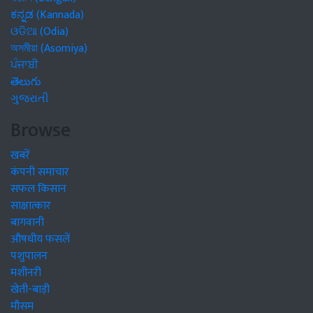
ಕನ್ನಡ (Kannada)
ଓଡିଆ (Odia)
অসমীয়া (Asomiya)
ਪੰਜਾਬੀ
తెలుగు
ગુજરાતી
Browse
खबरें
कंपनी समाचार
सफल किसान
साक्षात्कार
बागवानी
औषधीय फसलें
पशुपालन
मशीनरी
खेती-बाड़ी
मौसम