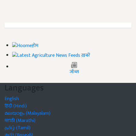
होम
ख़बरें
जॉब्स
Languages
English
हिंदी (Hindi)
മലയാളം (Malayalam)
मराठी (Marathi)
தமிழ் (Tamil)
বাঙালি (Bengali)