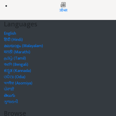
जॉब्स
Languages
English
हिंदी (Hindi)
മലയാളം (Malayalam)
मराठी (Marathi)
தமிழ் (Tamil)
বাঙালি (Bengali)
ಕನ್ನಡ (Kannada)
ଓଡିଆ (Odia)
অসমীয়া (Asomiya)
ਪੰਜਾਬੀ
తెలుగు
ગુજરાતી
Browse