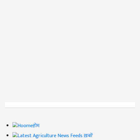
होम
ख़बरें