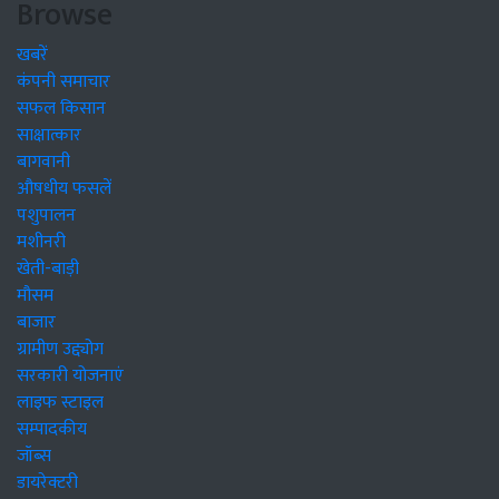
Browse
खबरें
कंपनी समाचार
सफल किसान
साक्षात्कार
बागवानी
औषधीय फसलें
पशुपालन
मशीनरी
खेती-बाड़ी
मौसम
बाजार
ग्रामीण उद्द्योग
सरकारी योजनाएं
लाइफ स्टाइल
सम्पादकीय
जॉब्स
डायरेक्टरी