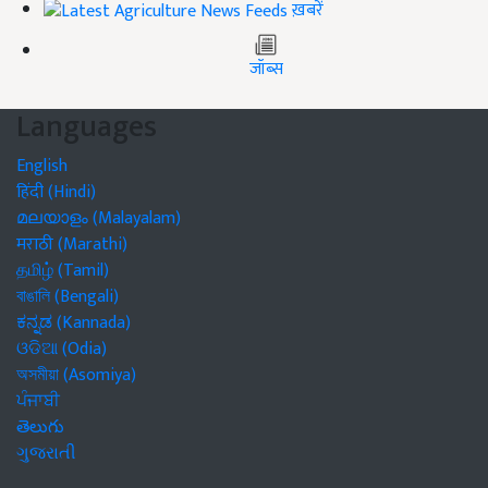
ख़बरें
जॉब्स
Languages
English
हिंदी (Hindi)
മലയാളം (Malayalam)
मराठी (Marathi)
தமிழ் (Tamil)
বাঙালি (Bengali)
ಕನ್ನಡ (Kannada)
ଓଡିଆ (Odia)
অসমীয়া (Asomiya)
ਪੰਜਾਬੀ
తెలుగు
ગુજરાતી