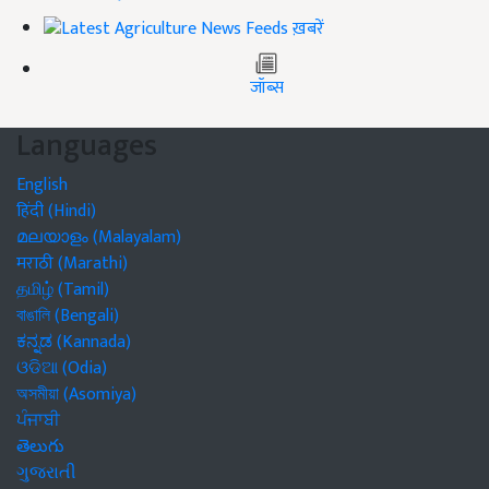
ख़बरें
जॉब्स
Languages
English
हिंदी (Hindi)
മലയാളം (Malayalam)
मराठी (Marathi)
தமிழ் (Tamil)
বাঙালি (Bengali)
ಕನ್ನಡ (Kannada)
ଓଡିଆ (Odia)
অসমীয়া (Asomiya)
ਪੰਜਾਬੀ
తెలుగు
ગુજરાતી