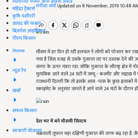
मिलेनियर फार्मर ऑफ इंडिया अवॉर्ड
मनीशा शर्मा
Updated on 8 November, 2019 10:48 A
महिंद्रा ट्रैक्टर्स
कृषि मशीनरी
जायद की फसल
बिज़नेस आइडियाज
पीएम किसान
Home
मौसम में हर दिन हो रही हलचल ने लोगों को परेशान कर रख
गया है जिस वजह से उसके गुजरात तट पर दस्तक देने की उम
सागर के ऊपर मंडरा रहा. जोकि गुजरात के सौराष्ट्र क्षेत्र 
न्यूज़ रैप
मुताबिक आने वाले 24 घंटों में जम्मू - कश्मीर और लद्दाख म
राजधानी दिल्ली कि तो इसके आस -पास के कुछ इलाकों में सुब
स्काइमेट के अनुसार जानते है आने वाले 24 घंटों के दौरान हो
खबरें
सफल किसान
देश भर में बने मौसमी सिस्टम
सरकारी योजनाएं
चक्रवाती तूफान महा दक्षिणी गुजरात की तरफ बढ़ रहा है. जै