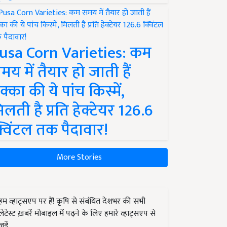
usa Corn Varieties: कम
मय में तैयार हो जाती हैं
क्का की ये पांच किस्में,
िलती है प्रति हेक्टेयर 126.6
्विंटल तक पैदावार!
More Stories
हम व्हाट्सएप पर हैं! कृषि से संबंधित देशभर की सभी
लेटेस्ट ख़बरें मोबाइल में पढ़ने के लिए हमारे व्हाट्सएप से
जुड़ें.