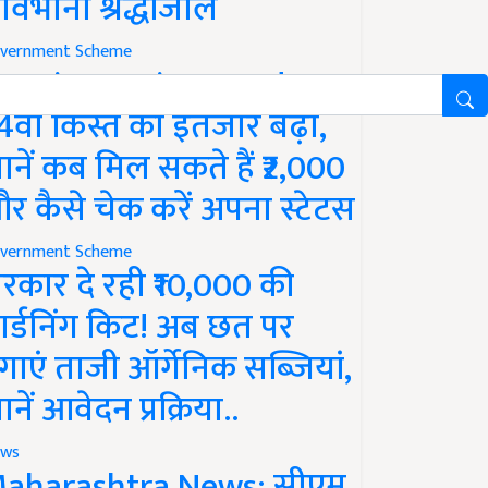
ावभीनी श्रद्धांजलि
vernment Scheme
M Kisan Yojana Update:
4वीं किस्त का इंतजार बढ़ा,
ानें कब मिल सकते हैं ₹2,000
र कैसे चेक करें अपना स्टेटस
vernment Scheme
रकार दे रही ₹10,000 की
ार्डनिंग किट! अब छत पर
गाएं ताजी ऑर्गेनिक सब्जियां,
ानें आवेदन प्रक्रिया..
ws
aharashtra News: सीएम