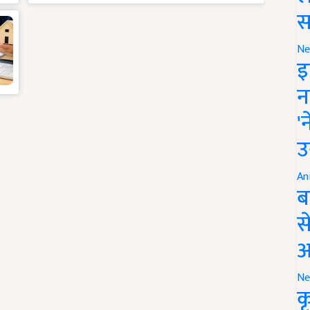
स
Ne
इ
न
'
उ
An
ब
स
आ
Ne
क