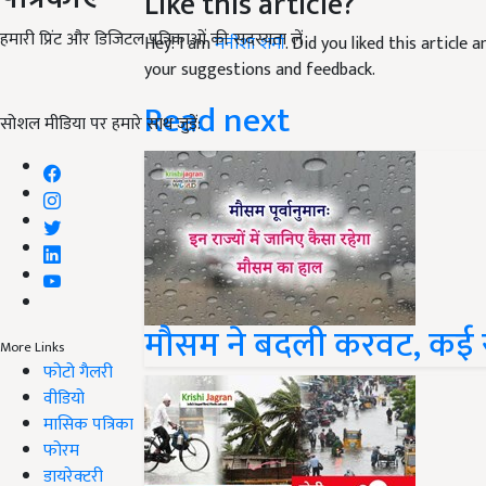
Like this article?
हमारी प्रिंट और डिजिटल पत्रिकाओं की सदस्यता लें
Hey! I am
मनीशा शर्मा
. Did you liked this article
your suggestions and feedback.
Read next
सोशल मीडिया पर हमारे साथ जुड़ें:
मौसम ने बदली करवट, कई राज
More Links
फोटो गैलरी
वीडियो
मासिक पत्रिका
फोरम
डायरेक्टरी