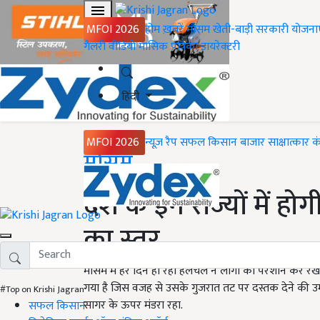
MFOI 2026
होम
ख़बरें
मौसम
खेती-बाड़ी
सरकारी योजना
गैलरी
वीडियो
मासिक पत्रिका
डायरेक्टरी
हिंदी
MFOI 2026
न्यूज़ रैप
सफल किसान
बाजार
साक्षात्कार
क
Home
मौसम
देश के इन राज्यों में हो
का स्तर
मौसम में हर दिन हो रही हलचल ने लोगों को परेशान कर रख
गया है जिस वजह से उसके गुजरात तट पर दस्तक देने की उम
#Top on Krishi Jagran
सागर के ऊपर मंडरा रहा.
सफल किसान