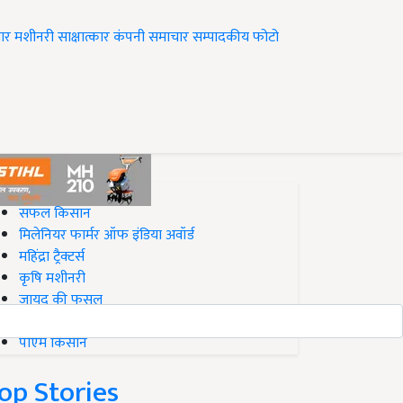
ार
मशीनरी
साक्षात्कार
कंपनी समाचार
सम्पादकीय
फोटो
op on Krishi Jagran
सफल किसान
मिलेनियर फार्मर ऑफ इंडिया अवॉर्ड
महिंद्रा ट्रैक्टर्स
कृषि मशीनरी
जायद की फसल
बिज़नेस आइडियाज
पीएम किसान
op Stories