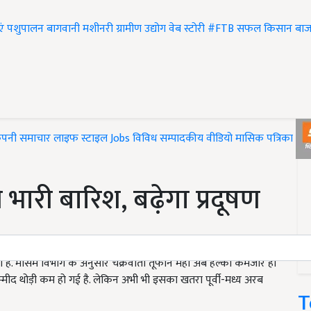
एं
पशुपालन
बागवानी
मशीनरी
ग्रामीण उद्योग
वेब स्टोरी
#FTB
सफल किसान
बाज
ंपनी समाचार
लाइफ स्टाइल
Jobs
विविध
सम्पादकीय
वीडियो
मासिक पत्रिका
#T
गी भारी बारिश, बढ़ेगा प्रदूषण
ा है. मौसम विभाग के अनुसार चक्रवाती तूफान महा अब हल्का कमजोर हो
्मीद थोड़ी कम हो गई है. लेकिन अभी भी इसका खतरा पूर्वी-मध्य अरब
T