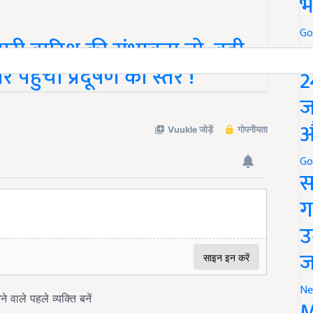
भ
Go
ारी बारिश की संभावना तो, वही
P
पहुंचा प्रदूषण का स्तर !
2
ज
औ
Go
स
ग
उ
ज
Ne
M