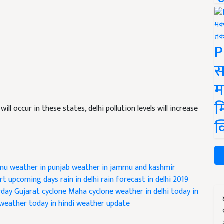
P
स
म
म
will occur in these states, delhi pollution levels will increase
क
mu
weather in punjab
weather in jammu and kashmir
rt upcoming days
rain in delhi
rain forecast in delhi 2019
rday
Gujarat cyclone
Maha cyclone
weather in delhi today in
weather today in hindi
weather update