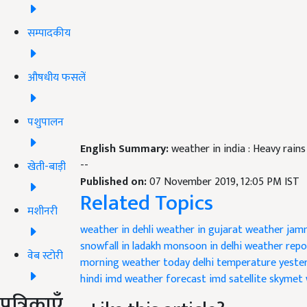
सम्पादकीय
औषधीय फसलें
पशुपालन
English Summary:
weather in india : Heavy rains 
--
खेती-बाड़ी
Published on:
07 November 2019, 12:05 PM IST
Related Topics
मशीनरी
weather in dehli
weather in gujarat
weather jam
snowfall in ladakh
monsoon in delhi
weather repo
वेब स्टोरी
morning weather today
delhi temperature yeste
hindi
imd weather forecast
imd satellite
skymet 
पत्रिकाएँ