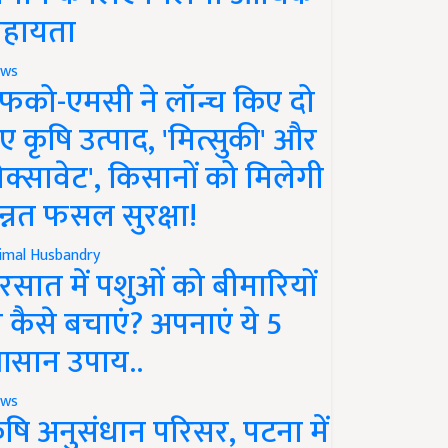
हायता
ws
फको-एमसी ने लॉन्च किए दो
ए कृषि उत्पाद, 'मित्सुकी' और
नेक्सावेट', किसानों को मिलेगी
न्नत फसल सुरक्षा!
imal Husbandry
रसात में पशुओं को बीमारियों
े कैसे बचाएं? अपनाएं ये 5
सान उपाय..
ws
ृषि अनुसंधान परिसर, पटना में