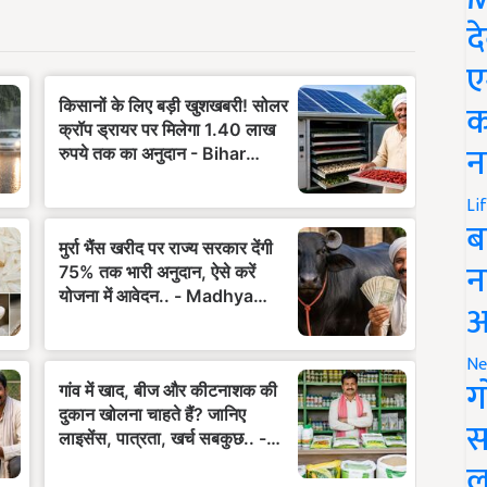
द
ए
क
न
Li
ब
न
आ
Ne
ग
स
ल