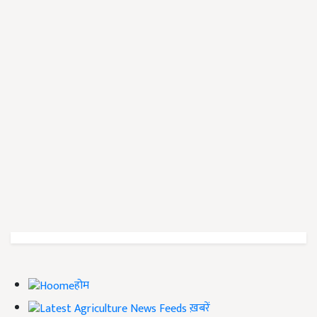
होम
ख़बरें