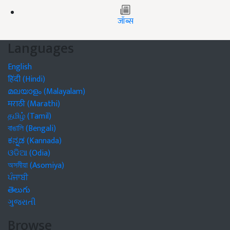
जॉब्स
Languages
English
हिंदी (Hindi)
മലയാളം (Malayalam)
मराठी (Marathi)
தமிழ் (Tamil)
বাঙালি (Bengali)
ಕನ್ನಡ (Kannada)
ଓଡିଆ (Odia)
অসমীয়া (Asomiya)
ਪੰਜਾਬੀ
తెలుగు
ગુજરાતી
Browse