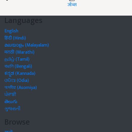
जॉब्स
Languages
English
हिंदी (Hindi)
മലയാളം (Malayalam)
मराठी (Marathi)
தமிழ் (Tamil)
বাঙালি (Bengali)
ಕನ್ನಡ (Kannada)
ଓଡିଆ (Odia)
অসমীয়া (Asomiya)
ਪੰਜਾਬੀ
తెలుగు
ગુજરાતી
Browse