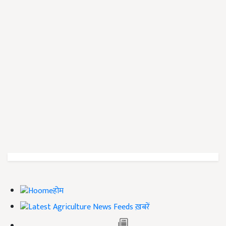
होम
ख़बरें