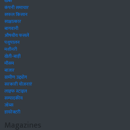
खबरें
कंपनी समाचार
सफल किसान
साक्षात्कार
बागवानी
औषधीय फसलें
पशुपालन
मशीनरी
खेती-बाड़ी
मौसम
बाजार
ग्रामीण उद्द्योग
सरकारी योजनाएं
लाइफ स्टाइल
सम्पादकीय
जॉब्स
डायरेक्टरी
Magazines