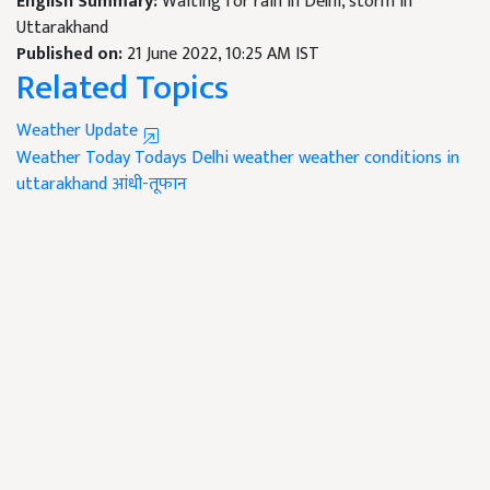
English Summary:
Waiting for rain in Delhi, storm in
Uttarakhand
Published on:
21 June 2022, 10:25 AM IST
Related Topics
Weather Update
Weather Today
Todays Delhi weather
weather conditions in
uttarakhand
आंधी-तूफान