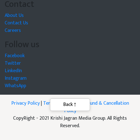
Contact
About Us
Contact Us
Careers
Follow us
Facebook
Twitter
LinkedIn
Instagram
WhatsApp
Privacy Policy
|
Terms of Service
|
Refund & Cancellation
Back
Policy
CopyRight - 2021 Krishi Jagran Media Group. All Rights
Reserved.