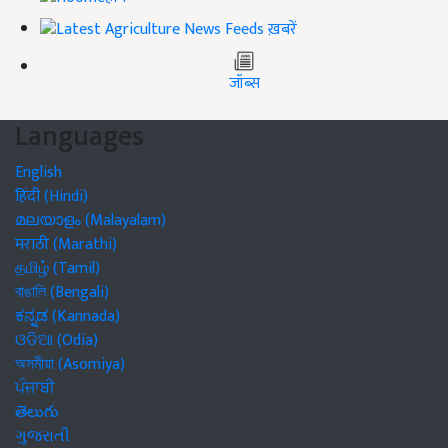
ख़बरें
जॉब्स
Languages
English
हिंदी (Hindi)
മലയാളം (Malayalam)
मराठी (Marathi)
தமிழ் (Tamil)
বাঙালি (Bengali)
ಕನ್ನಡ (Kannada)
ଓଡିଆ (Odia)
অসমীয়া (Asomiya)
ਪੰਜਾਬੀ
తెలుగు
ગુજરાતી