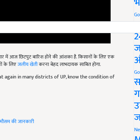
भ
Go
P
2
ज
ार में आज छिटपुट बारिश होने की आंशका है. किसानों के लिए एक
औ
ों के लिए
जलीय खेती
करना बेहद लाभदायक साबित होगा.
heat again in many districts of UP, know the condition of
Go
स
ग
उ
ज
मौसम की जानकारी
Ne
M
icle and have suggestions to improve this article?
Mail
me