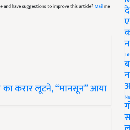
द
ए
क
न
Li
ब
न
ल का करार लूटने, “मानसून” आया
आ
Ne
ग
स
ल