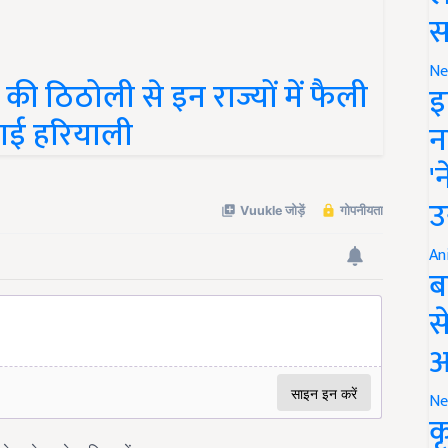
स
ी ठिठोली से इन राज्यों में फैली
Ne
इ
 छाई हरियाली
न
'
उ
An
ब
स
आ
Ne
क