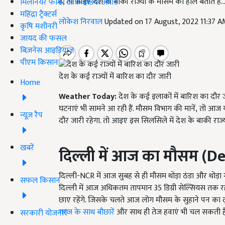
हैं, तो आइए देश के बाकी राज्यों के मौसम का हाल बताते हैं..
मिलेनियर फार्मर ऑफ इंडिया अवॉर्ड
महिंद्रा ट्रैक्टर्स
लोकेश निरवाल
Updated on 17 August, 2022 11:37 
कृषि मशीनरी
जायद की फसल
बिज़नेस आइडियाज
पीएम किसान
देश के कई राज्यों में बारिश का दौर जारी
Home
Weather Today:
देश के कई इलाकों में बारिश का दौर जा
घटनाएं भी सामने आ रही हैं. मौसम विभाग की मानें, तो आज यूप
न्यूज़ रैप
दौर जारी रहेगा. तो आइए इस सिलसिले में देश के बाकी राज्यो
खबरें
दिल्ली में आज का मौसम
(De
दिल्ली-NCR में आज सुबह से ही मौसम थोड़ा ठंडा और थोड़ा ग
सफल किसान
दिल्ली में आज अधिकतम तापमान 35 डिग्री सेल्सियस तक र
छाए रहेंगे. जिसके चलते आज लोग मौसम के सुहाने पन का 
गरज के साथ बौछारें
और साथ ही तेज हवाएं भी चल सकती हैं
सरकारी योजनाएं