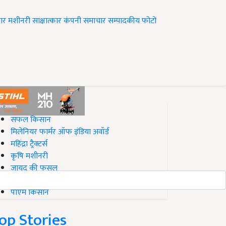
ार
मशीनरी
साक्षात्कार
कंपनी समाचार
सम्पादकीय
फोटो
op on Krishi Jagran
सफल किसान
मिलेनियर फार्मर ऑफ इंडिया अवॉर्ड
महिंद्रा ट्रैक्टर्स
कृषि मशीनरी
जायद की फसल
बिज़नेस आइडियाज
पीएम किसान
op Stories