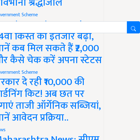
ावभीनी श्रद्धांजलि
vernment Scheme
M Kisan Yojana Update:
4वीं किस्त का इंतजार बढ़ा,
ानें कब मिल सकते हैं ₹2,000
र कैसे चेक करें अपना स्टेटस
vernment Scheme
रकार दे रही ₹10,000 की
ार्डनिंग किट! अब छत पर
गाएं ताजी ऑर्गेनिक सब्जियां,
ानें आवेदन प्रक्रिया..
ws
aharashtra News: सीएम