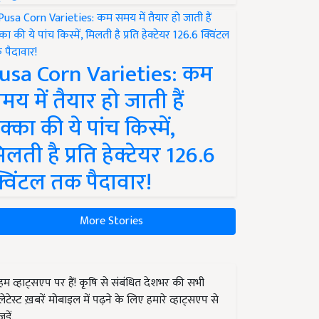
usa Corn Varieties: कम
मय में तैयार हो जाती हैं
क्का की ये पांच किस्में,
िलती है प्रति हेक्टेयर 126.6
्विंटल तक पैदावार!
More Stories
हम व्हाट्सएप पर हैं! कृषि से संबंधित देशभर की सभी
लेटेस्ट ख़बरें मोबाइल में पढ़ने के लिए हमारे व्हाट्सएप से
जुड़ें.