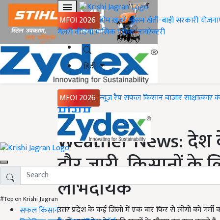
MFOI 2026
होम
ख़बरें
मौसम
खेती-बाड़ी
सरकारी योजना
गैलरी
वीडियो
मासिक पत्रिका
डायरेक्टरी
हिंदी
MFOI 2026
न्यूज़ रैप
सफल किसान
बाजार
साक्षात्कार
क
Home
मौसम
Weather News: देश के 
दौर जारी, किसानों के
लाभदायक
#Top on Krishi Jagran
उत्तर प्रदेश के कई जिलों में एक बार फिर से लोगों को गर्
सफल किसान