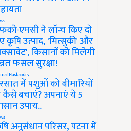
हायता
ws
फको-एमसी ने लॉन्च किए दो
ए कृषि उत्पाद, 'मित्सुकी' और
नेक्सावेट', किसानों को मिलेगी
न्नत फसल सुरक्षा!
imal Husbandry
रसात में पशुओं को बीमारियों
े कैसे बचाएं? अपनाएं ये 5
सान उपाय..
ws
ृषि अनुसंधान परिसर, पटना में