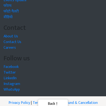
Events Update
फोरम
फोटो गैलरी
वीडियो
Contact
About Us
Contact Us
Careers
Follow us
Facebook
Twitter
LinkedIn
Instagram
WhatsApp
Privacy Policy
|
Terms of Service
|
Refund & Cancellation