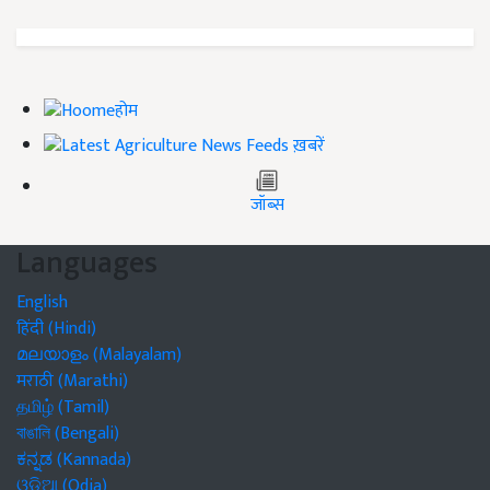
होम
ख़बरें
जॉब्स
Languages
English
हिंदी (Hindi)
മലയാളം (Malayalam)
मराठी (Marathi)
தமிழ் (Tamil)
বাঙালি (Bengali)
ಕನ್ನಡ (Kannada)
ଓଡିଆ (Odia)