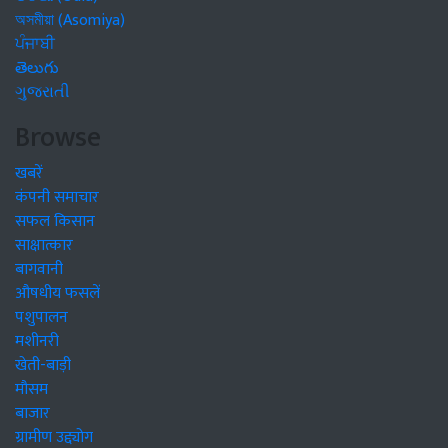
অসমীয়া (Asomiya)
ਪੰਜਾਬੀ
తెలుగు
ગુજરાતી
Browse
खबरें
कंपनी समाचार
सफल किसान
साक्षात्कार
बागवानी
औषधीय फसलें
पशुपालन
मशीनरी
खेती-बाड़ी
मौसम
बाजार
ग्रामीण उद्द्योग