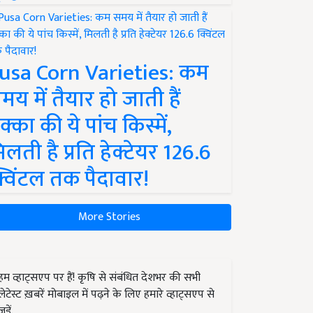
usa Corn Varieties: कम
मय में तैयार हो जाती हैं
क्का की ये पांच किस्में,
िलती है प्रति हेक्टेयर 126.6
्विंटल तक पैदावार!
More Stories
हम व्हाट्सएप पर हैं! कृषि से संबंधित देशभर की सभी
लेटेस्ट ख़बरें मोबाइल में पढ़ने के लिए हमारे व्हाट्सएप से
जुड़ें.