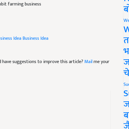
ब
We
W
siness Idea
Business Idea
त
भ
and have suggestions to improve this article?
Mail
me your
ज
च
Su
S
ज
ब
ज