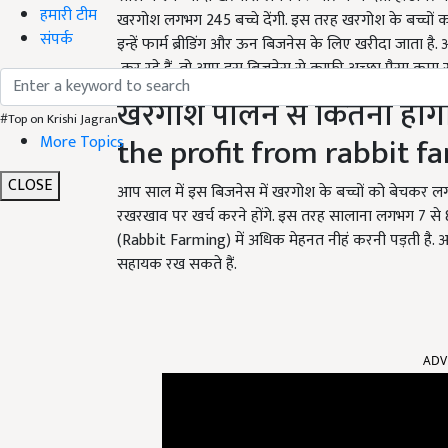
हमारी टीम
खरगोश लगभग 245 बच्चे देंगी. इस तरह खरगोश के बच्चों
संपर्क
इन्हें फार्म ब्रीडिंग और ऊन बिजनेस के लिए खरीदा जाता 
कर रहे हैं, तो आप इस बिजनेस से काफी अच्छा पैसा कमा सक
खरगोश पालन से कितना होग
#Top on Krishi Jagran
the profit from rabbit f
More Topics
CLOSE
आप साल में इस बिजनेस में खरगोश के बच्चों को बेचकर 
रखरखाव पर खर्च करने होंगे. इस तरह सालाना लगभग 7 से
(Rabbit Farming) में अधिक मेहनत नीहं करनी पड़ती ह
सहायक रख सकते हैं.
ADV