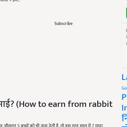
जों ने हमें…
Subscribe
L
Go
P
कमाई? (How to earn from rabbit
I
न
ह औसतन 5 बच्चों को भी जन्म देती है, तो इस तरह साल में 7 मादा