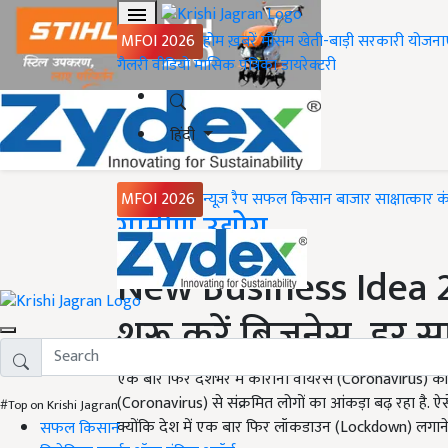
MFOI 2026
होम
ख़बरें
मौसम
खेती-बाड़ी
सरकारी योजना
गैलरी
वीडियो
मासिक पत्रिका
डायरेक्टरी
हिंदी
MFOI 2026
न्यूज़ रैप
सफल किसान
बाजार
साक्षात्कार
क
Home
ग्रामीण उद्योग
New Business Idea 
शुरू करें बिजनेस, हर 
एक बार फिर देशभर में कोरोना वायरस (Coronavirus) की
(Coronavirus) से संक्रमित लोगों का आंकड़ा बढ़ रहा है. ऐस
#Top on Krishi Jagran
क्योंकि देश में एक बार फिर लॉकडाउन (Lockdown) लगाने 
सफल किसान