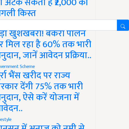
ो अटक सकती है ₹2,000 की
गली किस्त
vernment Scheme
ड़ी खुशखबरी! बकरी पालन
र मिल रहा है 60% तक भारी
नुदान, जानें आवेदन प्रक्रिया..
vernment Scheme
ुर्रा भैंस खरीद पर राज्य
रकार देंगी 75% तक भारी
नुदान, ऐसे करें योजना में
वेदन..
festyle
ानसून में अनाज को नमी से