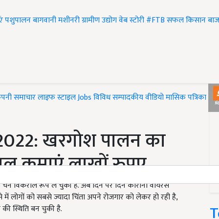
एं
पशुपालन
बागवानी
मशीनरी
ग्रामीण उद्योग
वेब स्टोरी
#FTB
सफल किसान
बाज
ंपनी समाचार
लाइफ स्टाइल
Jobs
विविध
सम्पादकीय
वीडियो
मासिक पत्रिका
#T
2022: खरगोश पालन का
साल कमाएं लाखों रुपए
 चैन विकराल रूप ले चुकी है. अब दिन पर दिन कोरोना वायरस
े में लोगों को सबसे ज्यादा चिंता अपने रोजगार को लेकर हो रही है,
T
की स्थिति बन चुकी है.