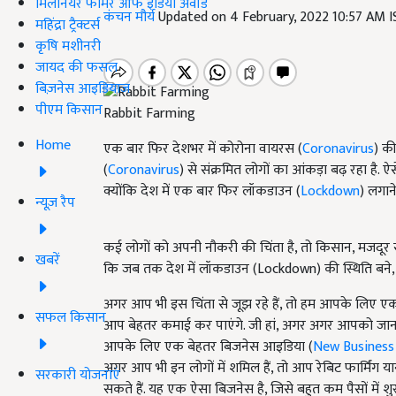
मिलेनियर फार्मर ऑफ इंडिया अवॉर्ड
कंचन मौर्य
Updated on 4 February, 2022 10:57 AM 
महिंद्रा ट्रैक्टर्स
कृषि मशीनरी
जायद की फसल
बिज़नेस आइडियाज
पीएम किसान
Rabbit Farming
Home
एक बार फिर देशभर में कोरोना वायरस (
Coronavirus
) क
(
Coronavirus
) से संक्रमित लोगों का आंकड़ा बढ़ रहा है. ऐ
क्योंकि देश में एक बार फिर लॉकडाउन (
Lockdown
) लगाने
न्यूज़ रैप
कई लोगों को अपनी नौकरी की चिंता है, तो किसान, मजदूर स
खबरें
कि जब तक देश में लॉकडाउन (Lockdown) की स्थिति बने,
अगर आप भी इस चिंता से जूझ रहे हैं, तो हम आपके लिए 
सफल किसान
आप बेहतर कमाई कर पाएंगे. जी हां, अगर अगर आपको जानवर
आपके लिए एक बेहतर बिजनेस आइडिया (
New Business
अगर आप भी इन लोगों में शमिल हैं, तो आप रेबिट फार्मिं
सरकारी योजनाएं
सकते हैं. यह एक ऐसा बिजनेस है, जिसे बहुत कम पैसों मे