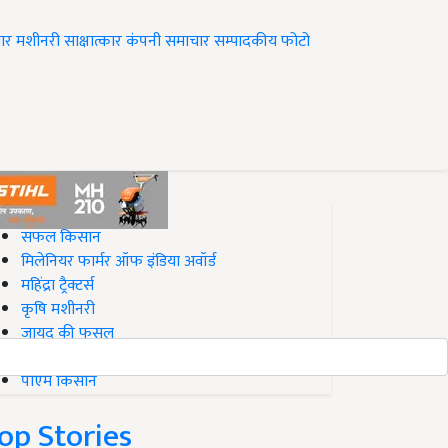
ार
मशीनरी
साक्षात्कार
कंपनी समाचार
सम्पादकीय
फोटो
op on Krishi Jagran
सफल किसान
मिलेनियर फार्मर ऑफ इंडिया अवॉर्ड
महिंद्रा ट्रैक्टर्स
कृषि मशीनरी
जायद की फसल
बिज़नेस आइडियाज
पीएम किसान
op Stories