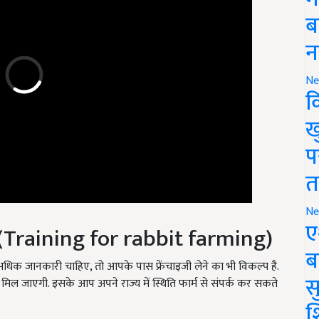
ब
न
Ne
क
ख
प
त
Ne
ग (Training for rabbit farming)
ए
ानकारी चाहिए, तो आपके पास फ्रेंचाइजी लेने का भी विकल्प है.
ब
ी मिल जाएगी. इसके आप अपने राज्य में स्थिति फार्म से संपर्क कर सकते
सु
श
bbit farming business