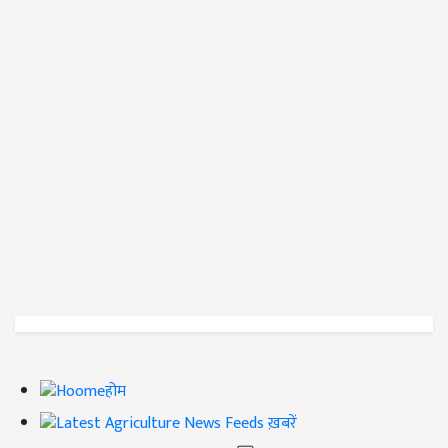
होम
ख़बरें