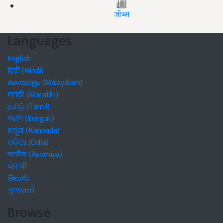
जॉब्स
Languages
English
हिंदी (Hindi)
മലയാളം (Malayalam)
मराठी (Marathi)
தமிழ் (Tamil)
বাঙালি (Bengali)
ಕನ್ನಡ (Kannada)
ଓଡିଆ (Odia)
অসমীয়া (Asomiya)
ਪੰਜਾਬੀ
తెలుగు
ગુજરાતી
Browse