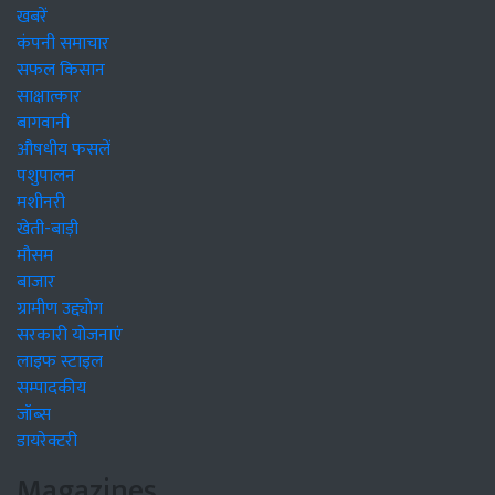
खबरें
कंपनी समाचार
सफल किसान
साक्षात्कार
बागवानी
औषधीय फसलें
पशुपालन
मशीनरी
खेती-बाड़ी
मौसम
बाजार
ग्रामीण उद्द्योग
सरकारी योजनाएं
लाइफ स्टाइल
सम्पादकीय
जॉब्स
डायरेक्टरी
Magazines