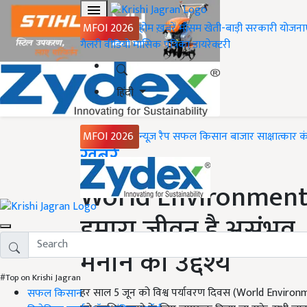
MFOI 2026
होम
ख़बरें
मौसम
खेती-बाड़ी
सरकारी योजना
गैलरी
वीडियो
मासिक पत्रिका
डायरेक्टरी
हिंदी
MFOI 2026
न्यूज़ रैप
सफल किसान
बाजार
साक्षात्कार
क
Home
ख़बरें
World Environment D
हमारा जीवन है असंभव, 
मनाने का उद्देश्य
#Top on Krishi Jagran
हर साल 5 जून को विश्व पर्यावरण दिवस (World Environment
सफल किसान