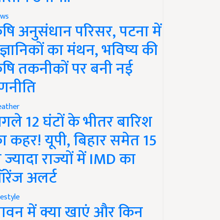
ws
ृषि अनुसंधान परिसर, पटना में
ैज्ञानिकों का मंथन, भविष्य की
ृषि तकनीकों पर बनी नई
णनीति
ather
गले 12 घंटों के भीतर बारिश
ा कहर! यूपी, बिहार समेत 15
े ज्यादा राज्यों में IMD का
रेंज अलर्ट
festyle
ावन में क्या खाएं और किन