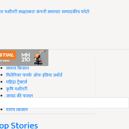
ार
मशीनरी
साक्षात्कार
कंपनी समाचार
सम्पादकीय
फोटो
op on Krishi Jagran
सफल किसान
मिलेनियर फार्मर ऑफ इंडिया अवॉर्ड
महिंद्रा ट्रैक्टर्स
कृषि मशीनरी
जायद की फसल
बिज़नेस आइडियाज
पीएम किसान
op Stories