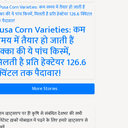
usa Corn Varieties: कम
मय में तैयार हो जाती हैं
क्का की ये पांच किस्में,
िलती है प्रति हेक्टेयर 126.6
्विंटल तक पैदावार!
More Stories
हम व्हाट्सएप पर हैं! कृषि से संबंधित देशभर की सभी
लेटेस्ट ख़बरें मोबाइल में पढ़ने के लिए हमारे व्हाट्सएप से
जुड़ें.