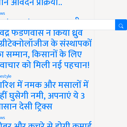
ानें आवेदन प्रक्रिया..
ws
aharashtra News: सीएम
ेवेंद्र फडणवीस ने किया ध्रुव
ग्रीटेक्नोलॉजीज के संस्थापकों
ा सम्मान, किसानों के लिए
वाचार को मिली नई पहचान!
festyle
ारिश में नमक और मसालों में
हीं घुसेगी नमी, अपनाएं ये 3
सान देसी ट्रिक्स
ws
ोबर और कचरे से होगी कमाई,