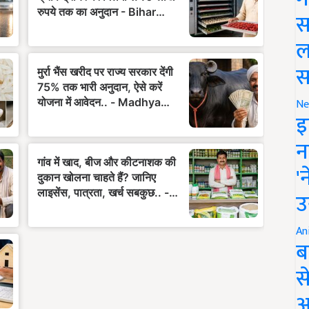
स
ल
स
Ne
इ
न
'
उ
An
ब
स
आ