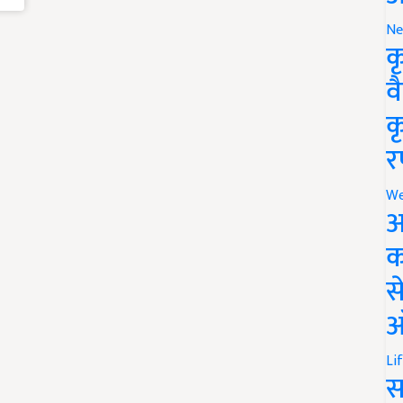
Ne
क
व
क
र
We
अ
क
स
ऑ
Li
स