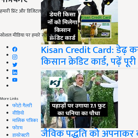
हमारी प्रिंट और डिजिटल पत्रिकाओं की सदस्यता लें
सोशल मीडिया पर हमारे साथ जुड़ें:
Kisan Credit Card: डेढ़ कर
किसान क्रेडिट कार्ड, पढ़ें पू
More Links
फोटो गैलरी
वीडियो
मासिक पत्रिका
फोरम
जैविक पद्धति को अपनाकर बना
डायरेक्टरी