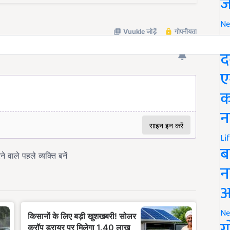
ज
Ne
M
द
ए
क
न
Li
ब
न
आ
Ne
ग