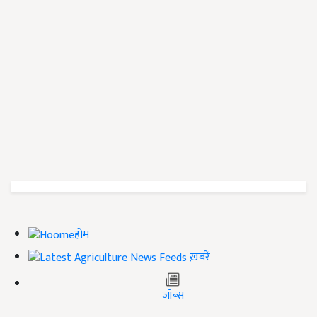
होम
ख़बरें
जॉब्स