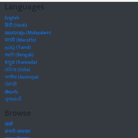
Languages
English
हिंदी (Hindi)
മലയാളം (Malayalam)
मराठी (Marathi)
தமிழ் (Tamil)
বাঙালি (Bengali)
ಕನ್ನಡ (Kannada)
ଓଡିଆ (Odia)
অসমীয়া (Asomiya)
ਪੰਜਾਬੀ
తెలుగు
ગુજરાતી
Browse
खबरें
कंपनी समाचार