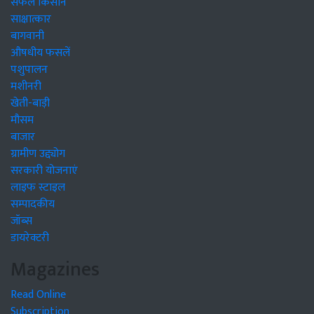
सफल किसान
साक्षात्कार
बागवानी
औषधीय फसलें
पशुपालन
मशीनरी
खेती-बाड़ी
मौसम
बाजार
ग्रामीण उद्द्योग
सरकारी योजनाएं
लाइफ स्टाइल
सम्पादकीय
जॉब्स
डायरेक्टरी
Magazines
Read Online
Subscription