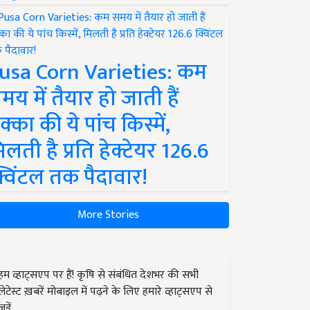
usa Corn Varieties: कम
मय में तैयार हो जाती हैं
क्का की ये पांच किस्में,
िलती है प्रति हेक्टेयर 126.6
्विंटल तक पैदावार!
More Stories
हम व्हाट्सएप पर हैं! कृषि से संबंधित देशभर की सभी
लेटेस्ट ख़बरें मोबाइल में पढ़ने के लिए हमारे व्हाट्सएप से
जुड़ें.