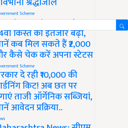
ावभीनी श्रद्धांजलि
vernment Scheme
M Kisan Yojana Update:
4वीं किस्त का इंतजार बढ़ा,
ानें कब मिल सकते हैं ₹2,000
र कैसे चेक करें अपना स्टेटस
vernment Scheme
रकार दे रही ₹10,000 की
ार्डनिंग किट! अब छत पर
गाएं ताजी ऑर्गेनिक सब्जियां,
ानें आवेदन प्रक्रिया..
ws
aharashtra News: सीएम