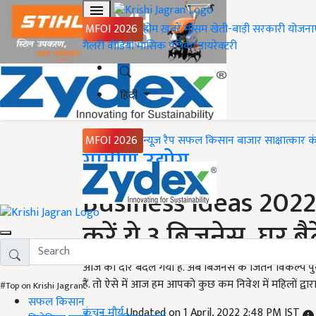
MFOI 2026
होम
ख़बरें
मौसम
खेती-बाड़ी
सरकारी योजना
गैलरी
वीडियो
मासिक पत्रिका
डायरेक्टरी
हिंदी
MFOI 2026
न्यूज़ रैप
सफल किसान
बाजार
साक्षात्कार
क
Home
ग्रामीण उद्योग
Business Ideas 2022 
करें ये 3 बिजनेस, घर ब
आज का दौर बदल गया है. अब बिजनेस के जितने विकल्प पुरुष
हैं. तो ऐसे में आज हम आपको कुछ कम निवेश में महिलों द्वा
#Top on Krishi Jagran
सफल किसान
कंचन मौर्य
Updated on 1 April, 2022 2:48 PM IST