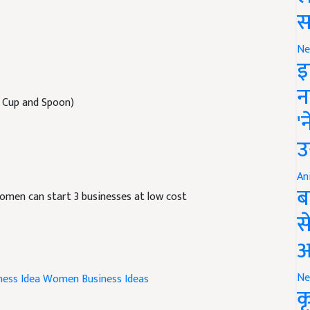
स
Ne
इ
g Cup and Spoon)
न
'
उ
An
omen can start 3 businesses at low cost
ब
स
आ
ness Idea
Women Business Ideas
Ne
क