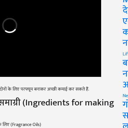
द
ए
क
न
Li
ब
न
आ
ोनों के लिए परफ्यूम बनाकर अच्छी कमाई कर सकते हैं.
 समाग्री (Ingredients for making
Ne
ग
स
के लिए (Fragrance Oils)
ल