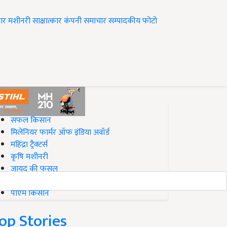
ार
मशीनरी
साक्षात्कार
कंपनी समाचार
सम्पादकीय
फोटो
op on Krishi Jagran
सफल किसान
मिलेनियर फार्मर ऑफ इंडिया अवॉर्ड
महिंद्रा ट्रैक्टर्स
कृषि मशीनरी
जायद की फसल
बिज़नेस आइडियाज
पीएम किसान
op Stories