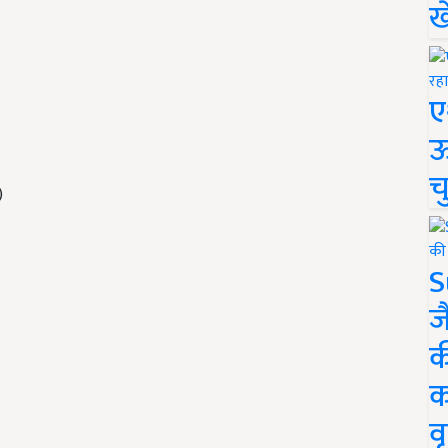
ख
ए
ऊ
च
)
S
ज
क
क
वृ