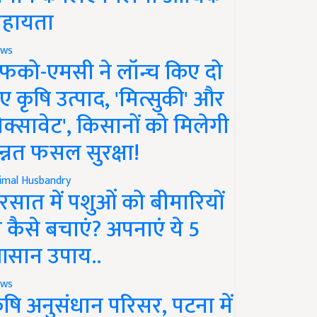
हायता
ws
फको-एमसी ने लॉन्च किए दो
ए कृषि उत्पाद, 'मित्सुकी' और
नेक्सावेट', किसानों को मिलेगी
न्नत फसल सुरक्षा!
imal Husbandry
रसात में पशुओं को बीमारियों
े कैसे बचाएं? अपनाएं ये 5
सान उपाय..
ws
ृषि अनुसंधान परिसर, पटना में