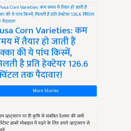
usa Corn Varieties: कम
मय में तैयार हो जाती हैं
क्का की ये पांच किस्में,
िलती है प्रति हेक्टेयर 126.6
्विंटल तक पैदावार!
More Stories
हम व्हाट्सएप पर हैं! कृषि से संबंधित देशभर की सभी
लेटेस्ट ख़बरें मोबाइल में पढ़ने के लिए हमारे व्हाट्सएप से
जुड़ें.