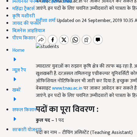
वेबसाइट www.tnau.ac.in पर जाकर आवेदन कर सकते है. क्
मिलेनियर फार्मर ऑफ इंडिया अवॉर्ड
जाएंगे. इन पदों के लिए चयनित उम्मीदवारों को पात्रता के ह
महिंद्रा ट्रैक्टर्स
कृषि मशीनरी
मनीशा शर्मा
Updated on 24 September, 2019 10:35
जायद की फसल
बिज़नेस आइडियाज
पीएम किसान
Home
ज्यादातर युवाओं का रुझान कृषि क्षेत्र की तरफ बढ़ रहा ह
न्यूज़ रैप
खुशखबरी है. दरअसल तमिलनाडु एग्रीकल्चर यूनिवर्सिटी कोयम्ब
ऑफिशियल नोटिफिकेशन भी जारी कर दिया है. इच्छुक उम्म
वेबसाइट
www.tnau.ac.in
पर जाकर आवेदन कर सकते है. क
खबरें
जाएंगे. इन पदों के लिए चयनित उम्मीदवारों को पात्रता के 
पदों का पूरा विवरण :
सफल किसान
कुल पद –
1 पद
सरकारी योजनाएं
पदों का नाम – टीचिंग असिस्टेंट (Teaching Assistant)