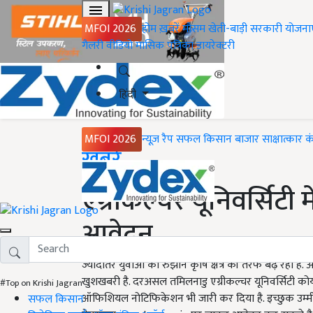
MFOI 2026
होम
ख़बरें
मौसम
खेती-बाड़ी
सरकारी योजना
गैलरी
वीडियो
मासिक पत्रिका
डायरेक्टरी
हिंदी
MFOI 2026
न्यूज़ रैप
सफल किसान
बाजार
साक्षात्कार
क
Home
ख़बरें
एग्रीकल्चर यूनिवर्सिटी 
आवेदन
ज्यादातर युवाओं का रुझान कृषि क्षेत्र की तरफ बढ़ रहा ह
खुशखबरी है. दरअसल तमिलनाडु एग्रीकल्चर यूनिवर्सिटी कोयम्ब
#Top on Krishi Jagran
ऑफिशियल नोटिफिकेशन भी जारी कर दिया है. इच्छुक उम्म
सफल किसान