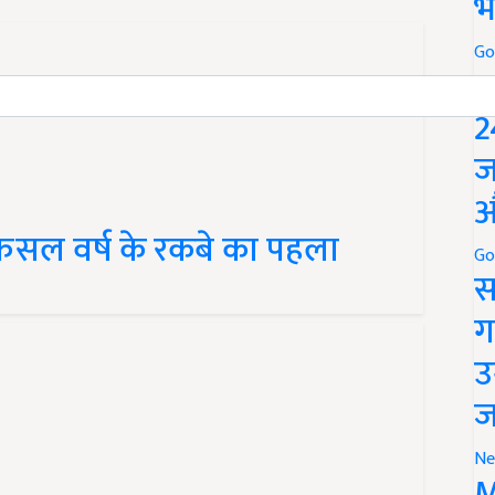
भ
Go
P
2
ज
औ
फसल वर्ष के रकबे का पहला
Go
स
ग
उ
ज
Ne
M