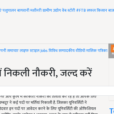
एं
पशुपालन
बागवानी
मशीनरी
ग्रामीण उद्योग
वेब स्टोरी
#FTB
सफल किसान
बाज
ंपनी समाचार
लाइफ स्टाइल
Jobs
विविध
सम्पादकीय
वीडियो
मासिक पत्रिका
#T
में निकली नौकरी, जल्द करें
ै. अगर आप कृषि में सरकारी नौकरी की तलाश कर रहे है तो आपके लिए
टूर ने कई पदों पर भर्तियां निकाली है. जिसका यूनिवर्सिटी ने
T
ीदवार इन पदों पर आवेदन करने के लिए यूनिवर्सिटी की ऑफिशियल