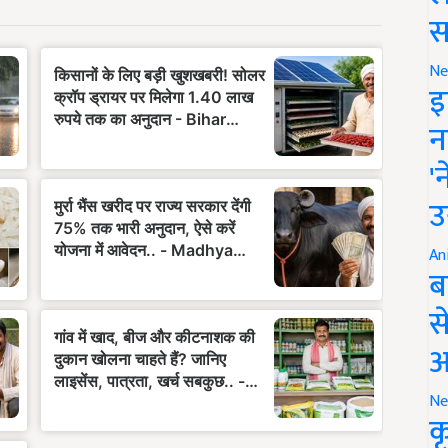
स
Ne
इ
न
'
उ
An
ब
स
आ
Ne
क