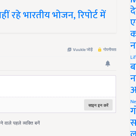
द
ीं रहे भारतीय भोजन, रिपोर्ट में
ए
क
न
Li
ब
न
आ
Ne
ग
स
ल