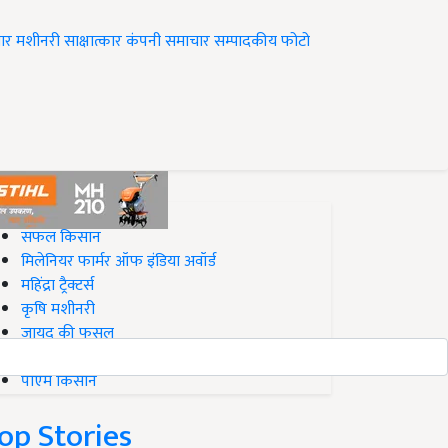
ार
मशीनरी
साक्षात्कार
कंपनी समाचार
सम्पादकीय
फोटो
op on Krishi Jagran
सफल किसान
मिलेनियर फार्मर ऑफ इंडिया अवॉर्ड
महिंद्रा ट्रैक्टर्स
कृषि मशीनरी
जायद की फसल
बिज़नेस आइडियाज
पीएम किसान
op Stories