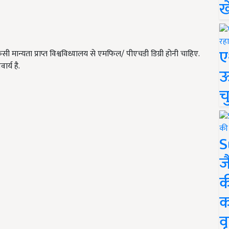
ख
ए
ान्यता प्राप्त विश्वविध्यालय से एमफिल/ पीएचडी डिग्री होनी चाहिए.
र्य है.
ऊ
च
S
ज
क
क
वृ