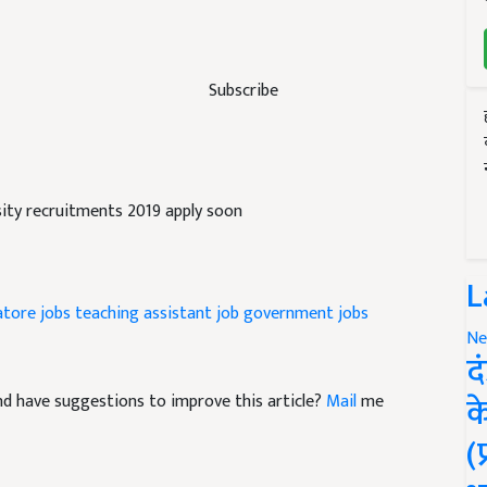
Subscribe
sity recruitments 2019 apply soon
L
tore jobs
teaching assistant job
government jobs
Ne
द
क
 and have suggestions to improve this article?
Mail
me
(