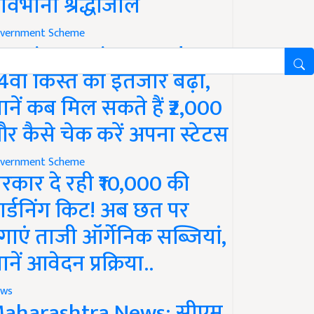
ावभीनी श्रद्धांजलि
vernment Scheme
M Kisan Yojana Update:
4वीं किस्त का इंतजार बढ़ा,
ानें कब मिल सकते हैं ₹2,000
र कैसे चेक करें अपना स्टेटस
vernment Scheme
रकार दे रही ₹10,000 की
ार्डनिंग किट! अब छत पर
गाएं ताजी ऑर्गेनिक सब्जियां,
ानें आवेदन प्रक्रिया..
ws
aharashtra News: सीएम