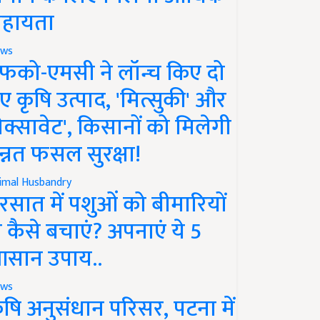
हायता
ws
फको-एमसी ने लॉन्च किए दो
ए कृषि उत्पाद, 'मित्सुकी' और
नेक्सावेट', किसानों को मिलेगी
न्नत फसल सुरक्षा!
imal Husbandry
रसात में पशुओं को बीमारियों
े कैसे बचाएं? अपनाएं ये 5
सान उपाय..
ws
ृषि अनुसंधान परिसर, पटना में