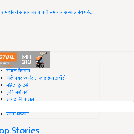
ार
मशीनरी
साक्षात्कार
कंपनी समाचार
सम्पादकीय
फोटो
op on Krishi Jagran
सफल किसान
मिलेनियर फार्मर ऑफ इंडिया अवॉर्ड
महिंद्रा ट्रैक्टर्स
कृषि मशीनरी
जायद की फसल
बिज़नेस आइडियाज
पीएम किसान
op Stories