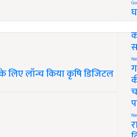
Go
घ
र
क
स
Ne
ग
 के लिए लॉन्च किया कृषि डिजिटल
क
च
प
Ne
र
व