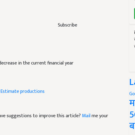
Subscribe
 decrease in the current financial year
L
Estimate productions
Go
म
5
 have suggestions to improve this article?
Mail
me your
ब