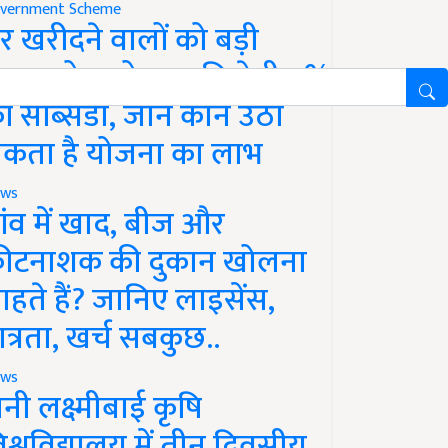
vernment Scheme
र खरीदने वालों को बड़ी
ाहत, होम लोन पर मिलेगी 4%
ी सब्सिडी, जानें कौन उठा
कता है योजना का लाभ
ws
ांव में खाद, बीज और
ीटनाशक की दुकान खोलना
ाहते हैं? जानिए लाइसेंस,
ात्रता, खर्च सबकुछ..
ws
ानी लक्ष्मीबाई कृषि
िश्वविद्यालय में तीन दिवसीय