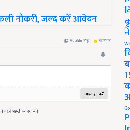
क
 निकली नौकरी, जल्द करें आवेदन
क
न
We
द
ब
1
क
अ
Go
P
I