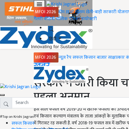
MFOI 2026
होम
ख़बरें
मौसम
खेती-बाड़ी
सरकारी योजना
गैलरी
वीडियो
मासिक पत्रिका
डायरेक्टरी
हिंदी
MFOI 2026
न्यूज़ रैप
सफल किसान
बाजार
साक्षात्कार
क
Home
ख़बरें
सरकार ने जारी किया च
पहला अनुमान
इस साल फसल वर्ष 2019-20 में खरीफ फसलों का उत्पादन घट
एवं किसान कल्याण मंत्रालय के ताजा आंकड़ों के मुताबिक
#Top on Krishi Jagran
में गिरावट रह सकती है. वर्ष 2018-19 फसल सत्र में खरी
सफल किसान