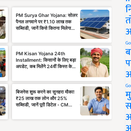
न
त
अ
Go
ब
प
अ
Go
म
स
अ
आ