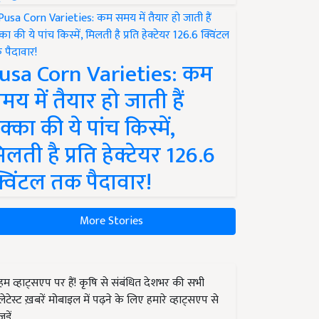
usa Corn Varieties: कम
मय में तैयार हो जाती हैं
क्का की ये पांच किस्में,
िलती है प्रति हेक्टेयर 126.6
्विंटल तक पैदावार!
More Stories
हम व्हाट्सएप पर हैं! कृषि से संबंधित देशभर की सभी
लेटेस्ट ख़बरें मोबाइल में पढ़ने के लिए हमारे व्हाट्सएप से
जुड़ें.