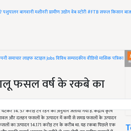
एं
पशुपालन
बागवानी
मशीनरी
ग्रामीण उद्योग
वेब स्टोरी
#FTB
सफल किसान
बाज
ंपनी समाचार
लाइफ स्टाइल
Jobs
विविध
सम्पादकीय
वीडियो
मासिक पत्रिका
#T
ालू फसल वर्ष के रकबे का
कर 14. 57 करोड़ टन रहने का अनुमान जताया गया है. केंद्रीय कृषि
 चावल और दलहन फसलों के उत्पादन में कमी से समग्र फसलों के उत्पादन
T
फ फसलों का उत्पादन 14.171 करोड़ टन के करीब था. यह रकबा पिछले एक