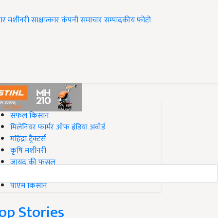
ार
मशीनरी
साक्षात्कार
कंपनी समाचार
सम्पादकीय
फोटो
op on Krishi Jagran
सफल किसान
मिलेनियर फार्मर ऑफ इंडिया अवॉर्ड
महिंद्रा ट्रैक्टर्स
कृषि मशीनरी
जायद की फसल
बिज़नेस आइडियाज
पीएम किसान
op Stories