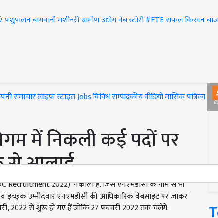
एं
पशुपालन
बागवानी
मशीनरी
ग्रामीण उद्योग
वेब स्टोरी
#FTB
सफल किसान
बाज
ंपनी समाचार
लाइफ स्टाइल
Jobs
विविध
सम्पादकीय
वीडियो
मासिक पत्रिका
#T
निगम में निकली कई पदों पर
क से अप्लाई
(NMDC Recruitment 2022) निकाली हैं. जिसे एनएमडीसी के नाम से भी
 योग्य व इच्छुक उम्मीदवार एनएमडीसी की आधिकारिक वेबसाइट पर जाकर
T
, 2022 से शुरू हो गए हैं जोकि 27 फरवरी 2022 तक चलेंगे.