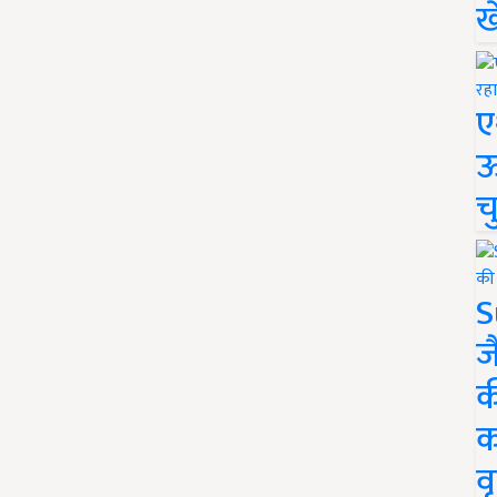
ख
ए
ऊ
च
S
ज
क
क
वृ