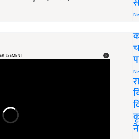
स
Ne
ग
ए. हालांकि, आरक्षित वर्गों के उम्मीदवारों को आयु सीमा में छूट दी
क
च
प
ERTISEMENT
Ne
र
व
क
क
न