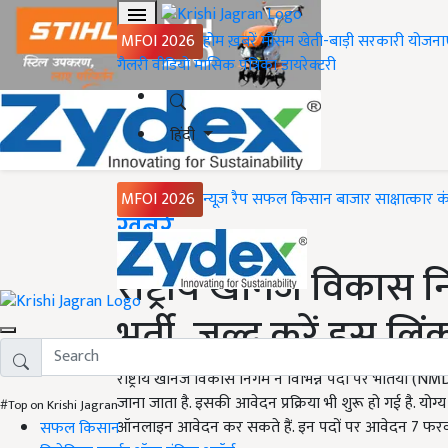
MFOI 2026
होम
ख़बरें
मौसम
खेती-बाड़ी
सरकारी योजना
गैलरी
वीडियो
मासिक पत्रिका
डायरेक्टरी
हिंदी
MFOI 2026
न्यूज़ रैप
सफल किसान
बाजार
साक्षात्कार
क
Home
ख़बरें
राष्ट्रीय खनिज विकास 
भर्ती, जल्द करें इस लिं
राष्ट्रीय खनिज विकास निगम ने विभिन्न पदों पर भर्तियां 
जाना जाता है. इसकी आवेदन प्रक्रिया भी शुरू हो गई है.
#Top on Krishi Jagran
ऑनलाइन आवेदन कर सकते हैं. इन पदों पर आवेदन 7 फरवरी
सफल किसान