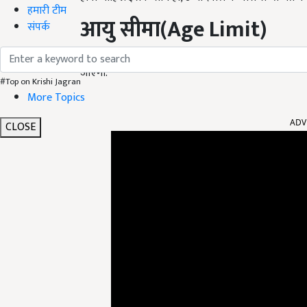
हमारी टीम
आयु सीमा(
Age Limit)
संपर्क
इन पदों के लिए उम्मीदवार की आयु अधिकतम 32 वर्ष होनी चाहि
जाएगी.
#Top on Krishi Jagran
More Topics
ADV
CLOSE