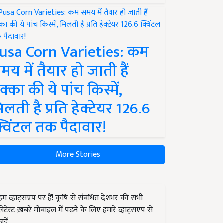
usa Corn Varieties: कम
मय में तैयार हो जाती हैं
क्का की ये पांच किस्में,
िलती है प्रति हेक्टेयर 126.6
्विंटल तक पैदावार!
More Stories
हम व्हाट्सएप पर हैं! कृषि से संबंधित देशभर की सभी
लेटेस्ट ख़बरें मोबाइल में पढ़ने के लिए हमारे व्हाट्सएप से
जुड़ें.