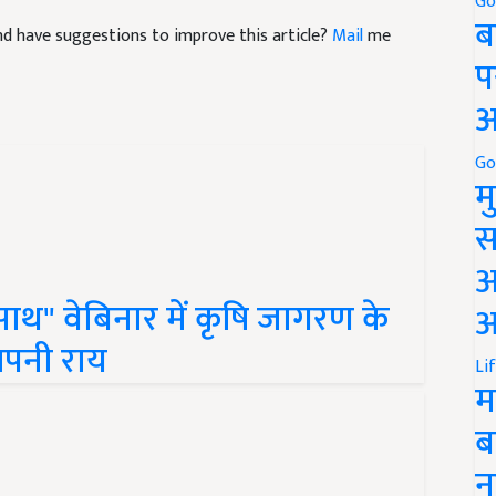
Go
ब
 and have suggestions to improve this article?
Mail
me
प
अ
Go
म
स
अ
ाथ" वेबिनार में कृषि जागरण के
आ
अपनी राय
Li
म
ब
न