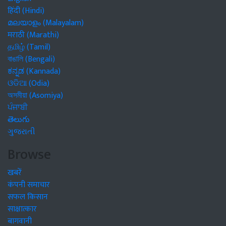
हिंदी (Hindi)
മലയാളം (Malayalam)
मराठी (Marathi)
தமிழ் (Tamil)
বাঙালি (Bengali)
ಕನ್ನಡ (Kannada)
ଓଡିଆ (Odia)
অসমীয়া (Asomiya)
ਪੰਜਾਬੀ
తెలుగు
ગુજરાતી
Browse
खबरें
कंपनी समाचार
सफल किसान
साक्षात्कार
बागवानी