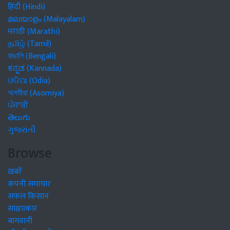
हिंदी (Hindi)
മലയാളം (Malayalam)
मराठी (Marathi)
தமிழ் (Tamil)
বাঙালি (Bengali)
ಕನ್ನಡ (Kannada)
ଓଡିଆ (Odia)
অসমীয়া (Asomiya)
ਪੰਜਾਬੀ
తెలుగు
ગુજરાતી
Browse
खबरें
कंपनी समाचार
सफल किसान
साक्षात्कार
बागवानी