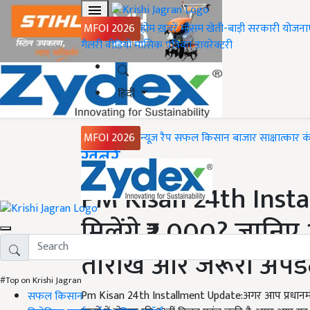
MFOI 2026
होम
ख़बरें
मौसम
खेती-बाड़ी
सरकारी योजना
गैलरी
वीडियो
मासिक पत्रिका
डायरेक्टरी
हिंदी
MFOI 2026
न्यूज़ रैप
सफल किसान
बाजार
साक्षात्कार
क
Home
ख़बरें
PM Kisan 24th Insta
मिलेंगे ₹2,000? जानिए
तारीख और जरूरी अपडे
#Top on Krishi Jagran
Pm Kisan 24th Installment Update:अगर आप प्रधानमंत्री
सफल किसान