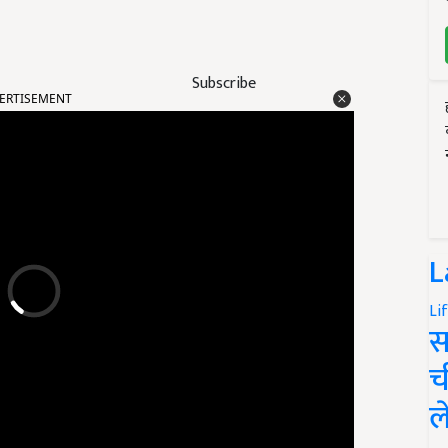
ERTISEMENT
Subscribe
L
Li
स
च
ल