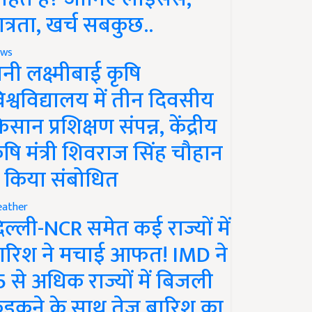
ात्रता, खर्च सबकुछ..
ws
ानी लक्ष्मीबाई कृषि
िश्वविद्यालय में तीन दिवसीय
िसान प्रशिक्षण संपन्न, केंद्रीय
ृषि मंत्री शिवराज सिंह चौहान
े किया संबोधित
ather
िल्ली-NCR समेत कई राज्यों में
ारिश ने मचाई आफत! IMD ने
5 से अधिक राज्यों में बिजली
ड़कने के साथ तेज बारिश का