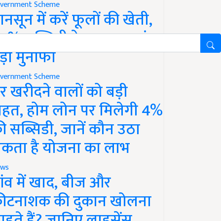
vernment Scheme
ानसून में करें फूलों की खेती,
0% सब्सिडी के साथ कमाएं
ड़ा मुनाफा
vernment Scheme
र खरीदने वालों को बड़ी
ाहत, होम लोन पर मिलेगी 4%
ी सब्सिडी, जानें कौन उठा
कता है योजना का लाभ
ws
ांव में खाद, बीज और
ीटनाशक की दुकान खोलना
ाहते हैं? जानिए लाइसेंस,