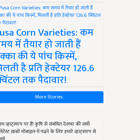
usa Corn Varieties: कम
मय में तैयार हो जाती हैं
क्का की ये पांच किस्में,
िलती है प्रति हेक्टेयर 126.6
्विंटल तक पैदावार!
More Stories
हम व्हाट्सएप पर हैं! कृषि से संबंधित देशभर की सभी
लेटेस्ट ख़बरें मोबाइल में पढ़ने के लिए हमारे व्हाट्सएप से
जुड़ें.