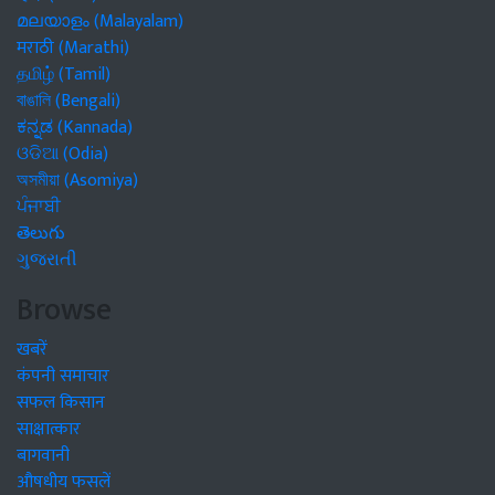
മലയാളം (Malayalam)
मराठी (Marathi)
தமிழ் (Tamil)
বাঙালি (Bengali)
ಕನ್ನಡ (Kannada)
ଓଡିଆ (Odia)
অসমীয়া (Asomiya)
ਪੰਜਾਬੀ
తెలుగు
ગુજરાતી
Browse
खबरें
कंपनी समाचार
सफल किसान
साक्षात्कार
बागवानी
औषधीय फसलें