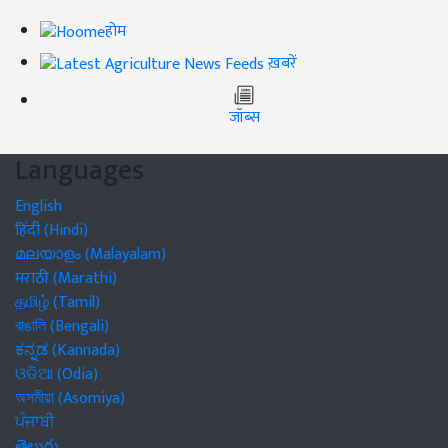
होम
ख़बरें
जॉब्स
Languages
English
हिंदी (Hindi)
മലയാളം (Malayalam)
मराठी (Marathi)
தமிழ் (Tamil)
বাঙালি (Bengali)
ಕನ್ನಡ (Kannada)
ଓଡିଆ (Odia)
অসমীয়া (Asomiya)
ਪੰਜਾਬੀ
తెలుగు