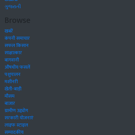
ગુજરાતી
Browse
खबरें
कंपनी समाचार
सफल किसान
साक्षात्कार
बागवानी
औषधीय फसलें
पशुपालन
मशीनरी
खेती-बाड़ी
मौसम
बाजार
ग्रामीण उद्द्योग
सरकारी योजनाएं
लाइफ स्टाइल
सम्पादकीय