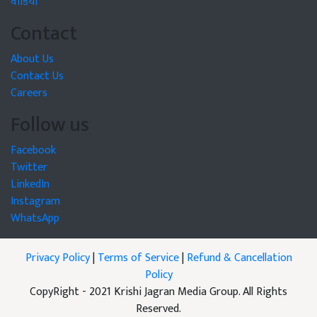
वीडियो
Contact
About Us
Contact Us
Careers
Follow us
Facebook
Twitter
LinkedIn
Instagram
WhatsApp
Privacy Policy
|
Terms of Service
|
Refund & Cancellation
Policy
CopyRight - 2021 Krishi Jagran Media Group. All Rights
Reserved.