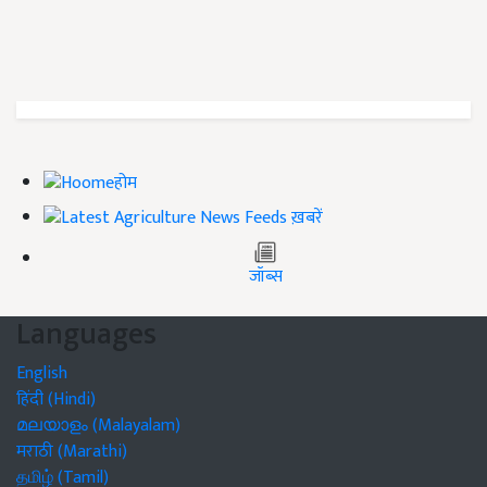
होम
ख़बरें
जॉब्स
Languages
English
हिंदी (Hindi)
മലയാളം (Malayalam)
मराठी (Marathi)
தமிழ் (Tamil)