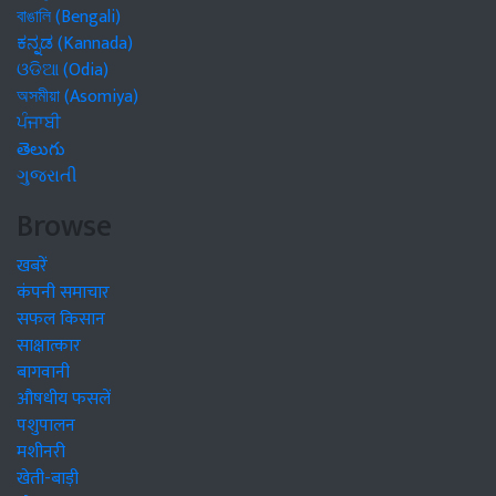
বাঙালি (Bengali)
ಕನ್ನಡ (Kannada)
ଓଡିଆ (Odia)
অসমীয়া (Asomiya)
ਪੰਜਾਬੀ
తెలుగు
ગુજરાતી
Browse
खबरें
कंपनी समाचार
सफल किसान
साक्षात्कार
बागवानी
औषधीय फसलें
पशुपालन
मशीनरी
खेती-बाड़ी