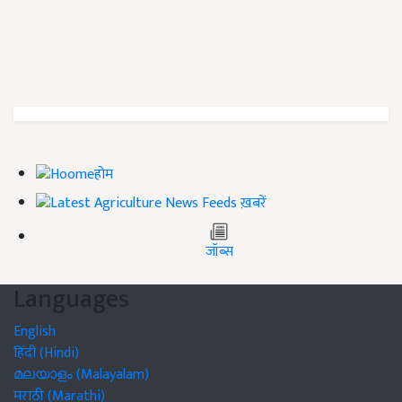
होम
ख़बरें
जॉब्स
Languages
English
हिंदी (Hindi)
മലയാളം (Malayalam)
मराठी (Marathi)