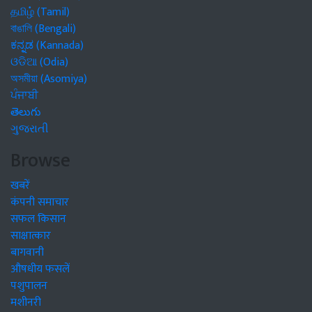
தமிழ் (Tamil)
বাঙালি (Bengali)
ಕನ್ನಡ (Kannada)
ଓଡିଆ (Odia)
অসমীয়া (Asomiya)
ਪੰਜਾਬੀ
తెలుగు
ગુજરાતી
Browse
खबरें
कंपनी समाचार
सफल किसान
साक्षात्कार
बागवानी
औषधीय फसलें
पशुपालन
मशीनरी