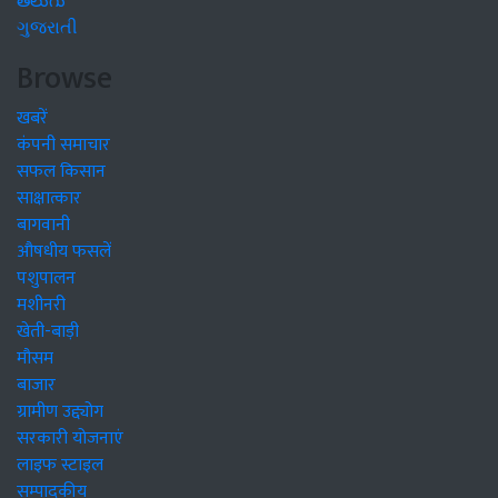
తెలుగు
ગુજરાતી
Browse
खबरें
कंपनी समाचार
सफल किसान
साक्षात्कार
बागवानी
औषधीय फसलें
पशुपालन
मशीनरी
खेती-बाड़ी
मौसम
बाजार
ग्रामीण उद्द्योग
सरकारी योजनाएं
लाइफ स्टाइल
सम्पादकीय