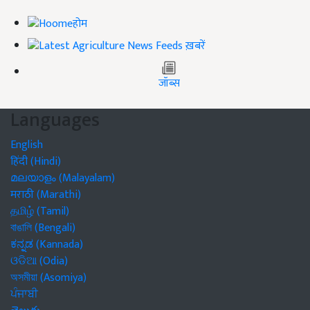
होम
ख़बरें
जॉब्स
Languages
English
हिंदी (Hindi)
മലയാളം (Malayalam)
मराठी (Marathi)
தமிழ் (Tamil)
বাঙালি (Bengali)
ಕನ್ನಡ (Kannada)
ଓଡିଆ (Odia)
অসমীয়া (Asomiya)
ਪੰਜਾਬੀ