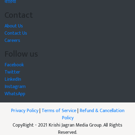
वीडियो
Contact
About Us
Contact Us
Careers
Follow us
Facebook
Twitter
LinkedIn
Instagram
WhatsApp
Privacy Policy
|
Terms of Service
|
Refund & Cancellation
Policy
CopyRight - 2021 Krishi Jagran Media Group. All Rights
Reserved.