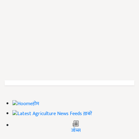
होम
ख़बरें
जॉब्स