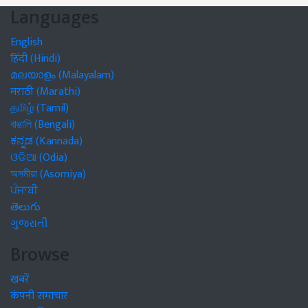
Languages
English
हिंदी (Hindi)
മലയാളം (Malayalam)
मराठी (Marathi)
தமிழ் (Tamil)
বাঙালি (Bengali)
ಕನ್ನಡ (Kannada)
ଓଡିଆ (Odia)
অসমীয়া (Asomiya)
ਪੰਜਾਬੀ
తెలుగు
ગુજરાતી
Browse
खबरें
कंपनी समाचार