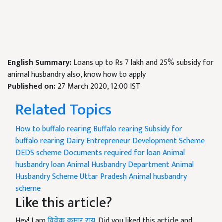
English Summary:
Loans up to Rs 7 lakh and 25% subsidy for
animal husbandry also, know how to apply
Published on:
27 March 2020, 12:00 IST
Related Topics
How to buffalo rearing
Buffalo rearing
Subsidy for
buffalo rearing
Dairy Entrepreneur Development Scheme
DEDS scheme
Documents required for loan
Animal
husbandry loan
Animal Husbandry Department
Animal
Husbandry Scheme Uttar Pradesh
Animal husbandry
scheme
Like this article?
Hey! I am
विवेक कुमार राय
. Did you liked this article and