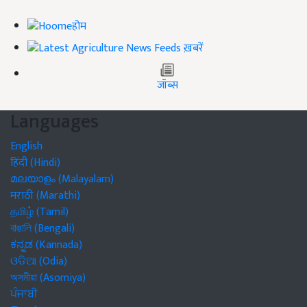
होम
ख़बरें
जॉब्स
Languages
English
हिंदी (Hindi)
മലയാളം (Malayalam)
मराठी (Marathi)
தமிழ் (Tamil)
বাঙালি (Bengali)
ಕನ್ನಡ (Kannada)
ଓଡିଆ (Odia)
অসমীয়া (Asomiya)
ਪੰਜਾਬੀ