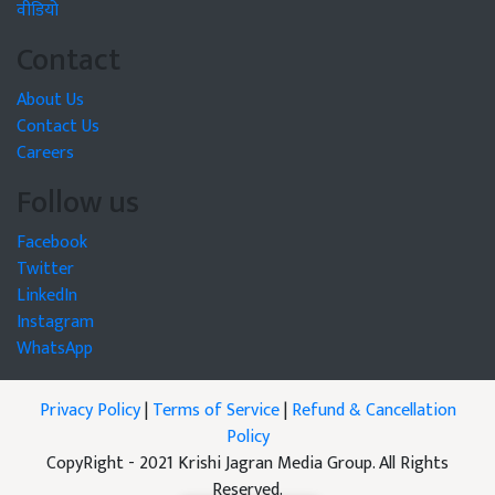
वीडियो
Contact
About Us
Contact Us
Careers
Follow us
Facebook
Twitter
LinkedIn
Instagram
WhatsApp
Privacy Policy
|
Terms of Service
|
Refund & Cancellation
Policy
CopyRight - 2021 Krishi Jagran Media Group. All Rights
Reserved.