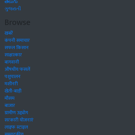
తెలుగు
ગુજરાતી
Browse
खबरें
कंपनी समाचार
सफल किसान
साक्षात्कार
बागवानी
औषधीय फसलें
पशुपालन
मशीनरी
खेती-बाड़ी
मौसम
बाजार
ग्रामीण उद्द्योग
सरकारी योजनाएं
लाइफ स्टाइल
सम्पादकीय