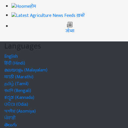
होम
ख़बरें
जॉब्स
Languages
English
हिंदी (Hindi)
മലയാളം (Malayalam)
मराठी (Marathi)
தமிழ் (Tamil)
বাঙালি (Bengali)
ಕನ್ನಡ (Kannada)
ଓଡିଆ (Odia)
অসমীয়া (Asomiya)
ਪੰਜਾਬੀ
తెలుగు