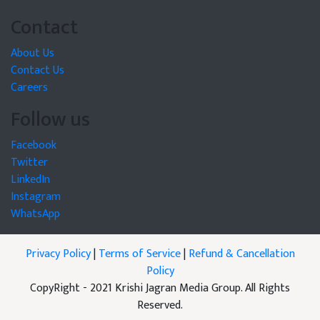
Contact
About Us
Contact Us
Careers
Follow us
Facebook
Twitter
LinkedIn
Instagram
WhatsApp
Privacy Policy
|
Terms of Service
|
Refund & Cancellation
Policy
CopyRight - 2021 Krishi Jagran Media Group. All Rights
Reserved.