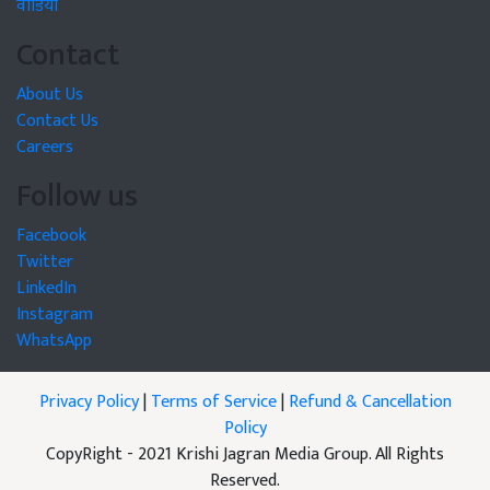
वीडियो
Contact
About Us
Contact Us
Careers
Follow us
Facebook
Twitter
LinkedIn
Instagram
WhatsApp
Privacy Policy
|
Terms of Service
|
Refund & Cancellation
Policy
CopyRight - 2021 Krishi Jagran Media Group. All Rights
Reserved.