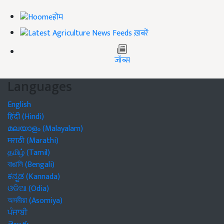
होम
ख़बरें
जॉब्स
Languages
English
हिंदी (Hindi)
മലയാളം (Malayalam)
मराठी (Marathi)
தமிழ் (Tamil)
বাঙালি (Bengali)
ಕನ್ನಡ (Kannada)
ଓଡିଆ (Odia)
অসমীয়া (Asomiya)
ਪੰਜਾਬੀ