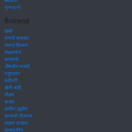
తెలుగు
ગુજરાતી
Browse
खबरें
कंपनी समाचार
सफल किसान
साक्षात्कार
बागवानी
औषधीय फसलें
पशुपालन
मशीनरी
खेती-बाड़ी
मौसम
बाजार
ग्रामीण उद्द्योग
सरकारी योजनाएं
लाइफ स्टाइल
सम्पादकीय