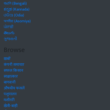
বাঙালি (Bengali)
ಕನ್ನಡ (Kannada)
ଓଡିଆ (Odia)
অসমীয়া (Asomiya)
ਪੰਜਾਬੀ
తెలుగు
ગુજરાતી
Browse
खबरें
कंपनी समाचार
सफल किसान
साक्षात्कार
बागवानी
औषधीय फसलें
पशुपालन
मशीनरी
खेती-बाड़ी