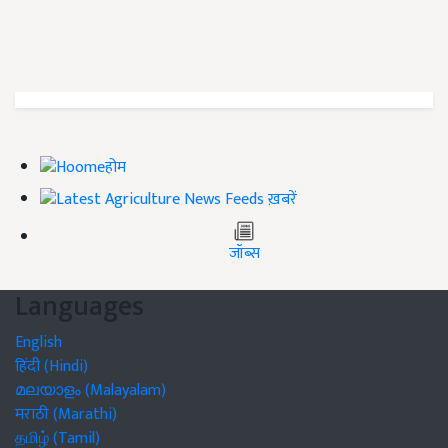
होम
ख़बरें
जॉब्स
Languages
English
हिंदी (Hindi)
മലയാളം (Malayalam)
मराठी (Marathi)
தமிழ் (Tamil)