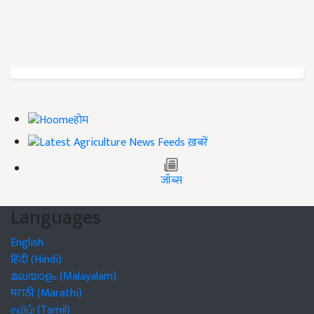
होम
ख़बरें
जॉब्स
Languages
English
हिंदी (Hindi)
മലയാളം (Malayalam)
मराठी (Marathi)
தமிழ் (Tamil)