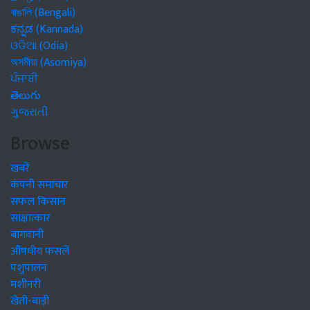
বাঙালি (Bengali)
ಕನ್ನಡ (Kannada)
ଓଡିଆ (Odia)
অসমীয়া (Asomiya)
ਪੰਜਾਬੀ
తెలుగు
ગુજરાતી
Browse
खबरें
कंपनी समाचार
सफल किसान
साक्षात्कार
बागवानी
औषधीय फसलें
पशुपालन
मशीनरी
खेती-बाड़ी