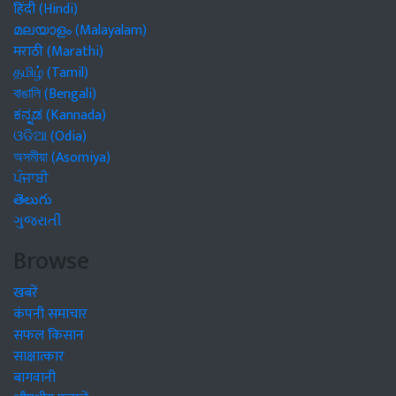
हिंदी (Hindi)
മലയാളം (Malayalam)
मराठी (Marathi)
தமிழ் (Tamil)
বাঙালি (Bengali)
ಕನ್ನಡ (Kannada)
ଓଡିଆ (Odia)
অসমীয়া (Asomiya)
ਪੰਜਾਬੀ
తెలుగు
ગુજરાતી
Browse
खबरें
कंपनी समाचार
सफल किसान
साक्षात्कार
बागवानी