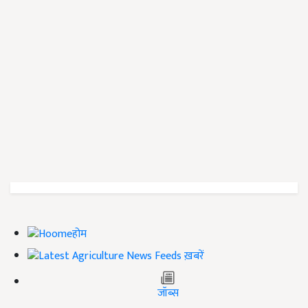
होम
ख़बरें
जॉब्स