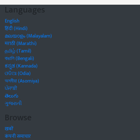
Languages
English
हिंदी (Hindi)
മലയാളം (Malayalam)
मराठी (Marathi)
தமிழ் (Tamil)
বাঙালি (Bengali)
ಕನ್ನಡ (Kannada)
ଓଡିଆ (Odia)
অসমীয়া (Asomiya)
ਪੰਜਾਬੀ
తెలుగు
ગુજરાતી
Browse
खबरें
कंपनी समाचार