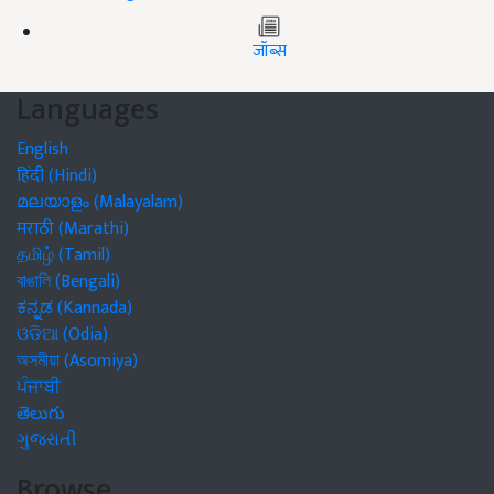
जॉब्स
Languages
English
हिंदी (Hindi)
മലയാളം (Malayalam)
मराठी (Marathi)
தமிழ் (Tamil)
বাঙালি (Bengali)
ಕನ್ನಡ (Kannada)
ଓଡିଆ (Odia)
অসমীয়া (Asomiya)
ਪੰਜਾਬੀ
తెలుగు
ગુજરાતી
Browse