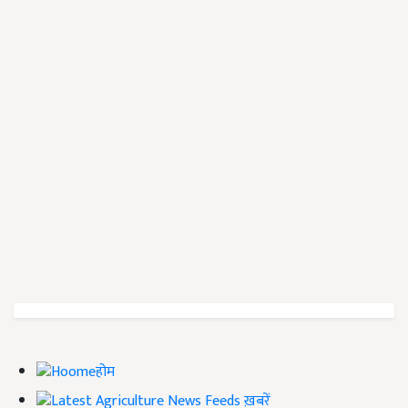
होम
ख़बरें