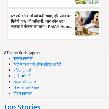
#Top on Krishi Jagran
सफल किसान
मिलेनियर फार्मर ऑफ इंडिया अवॉर्ड
महिंद्रा ट्रैक्टर्स
कृषि मशीनरी
जायद की फसल
बिज़नेस आइडियाज
पीएम किसान
Top Stories