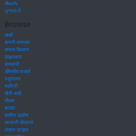
తెలుగు
ગુજરાતી
Browse
खबरें
कंपनी समाचार
सफल किसान
साक्षात्कार
बागवानी
औषधीय फसलें
पशुपालन
मशीनरी
खेती-बाड़ी
मौसम
बाजार
ग्रामीण उद्द्योग
सरकारी योजनाएं
लाइफ स्टाइल