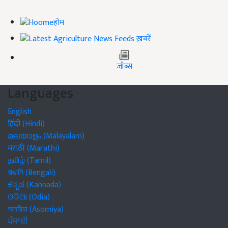
होम
ख़बरें
जॉब्स
Languages
English
हिंदी (Hindi)
മലയാളം (Malayalam)
मराठी (Marathi)
தமிழ் (Tamil)
বাঙালি (Bengali)
ಕನ್ನಡ (Kannada)
ଓଡିଆ (Odia)
অসমীয়া (Asomiya)
ਪੰਜਾਬੀ