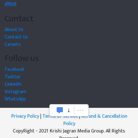
वीडियो
Contact
About Us
Contact Us
Careers
Follow us
Facebook
Twitter
LinkedIn
Instagram
WhatsApp
Privacy Policy
|
Terms of Service
|
Refund & Cancellation
Policy
CopyRight - 2021 Krishi Jagran Media Group. All Rights