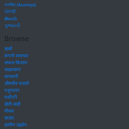
অসমীয়া (Asomiya)
ਪੰਜਾਬੀ
తెలుగు
ગુજરાતી
Browse
खबरें
कंपनी समाचार
सफल किसान
साक्षात्कार
बागवानी
औषधीय फसलें
पशुपालन
मशीनरी
खेती-बाड़ी
मौसम
बाजार
ग्रामीण उद्द्योग