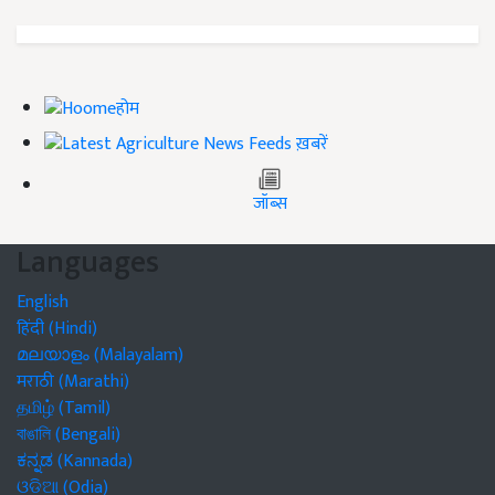
होम
ख़बरें
जॉब्स
Languages
English
हिंदी (Hindi)
മലയാളം (Malayalam)
मराठी (Marathi)
தமிழ் (Tamil)
বাঙালি (Bengali)
ಕನ್ನಡ (Kannada)
ଓଡିଆ (Odia)