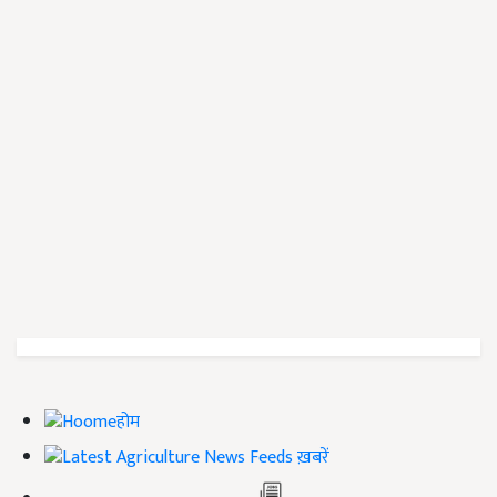
होम
ख़बरें