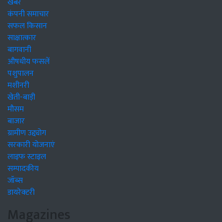
खबरें
कंपनी समाचार
सफल किसान
साक्षात्कार
बागवानी
औषधीय फसलें
पशुपालन
मशीनरी
खेती-बाड़ी
मौसम
बाजार
ग्रामीण उद्द्योग
सरकारी योजनाएं
लाइफ स्टाइल
सम्पादकीय
जॉब्स
डायरेक्टरी
Magazines