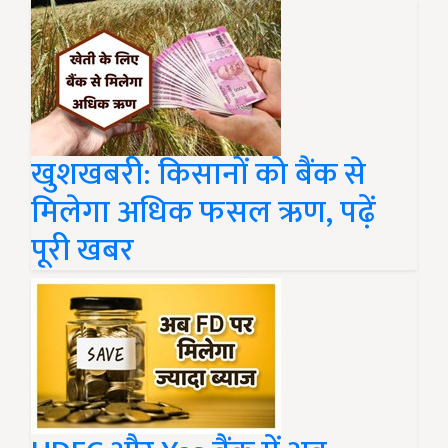
खुशखबरी: किसानों को बैंक से
मिलेगा अधिक फसल ऋण, पढ़ें
पूरी खबर