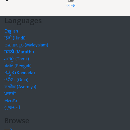
जॉब्स
Languages
English
हिंदी (Hindi)
മലയാളം (Malayalam)
मराठी (Marathi)
தமிழ் (Tamil)
বাঙালি (Bengali)
ಕನ್ನಡ (Kannada)
ଓଡିଆ (Odia)
অসমীয়া (Asomiya)
ਪੰਜਾਬੀ
తెలుగు
ગુજરાતી
Browse