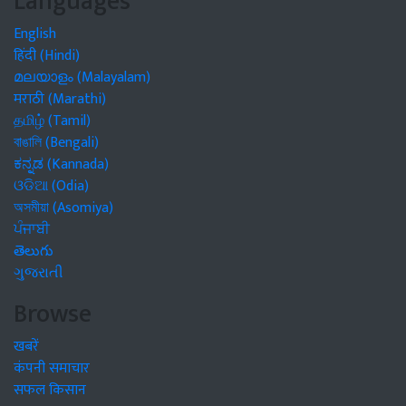
Languages
English
हिंदी (Hindi)
മലയാളം (Malayalam)
मराठी (Marathi)
தமிழ் (Tamil)
বাঙালি (Bengali)
ಕನ್ನಡ (Kannada)
ଓଡିଆ (Odia)
অসমীয়া (Asomiya)
ਪੰਜਾਬੀ
తెలుగు
ગુજરાતી
Browse
खबरें
कंपनी समाचार
सफल किसान