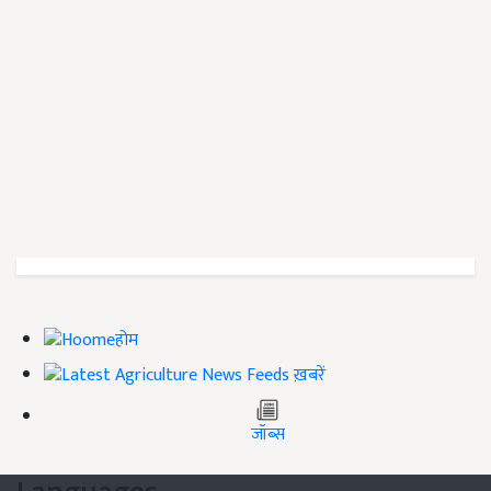
होम
ख़बरें
जॉब्स