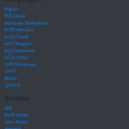
English
हिंदी (Hindi)
മലയാളം (Malayalam)
मराठी (Marathi)
தமிழ் (Tamil)
বাঙালি (Bengali)
ಕನ್ನಡ (Kannada)
ଓଡିଆ (Odia)
অসমীয়া (Asomiya)
ਪੰਜਾਬੀ
తెలుగు
ગુજરાતી
Browse
खबरें
कंपनी समाचार
सफल किसान