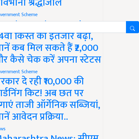
ावभीनी श्रद्धांजलि
vernment Scheme
M Kisan Yojana Update:
4वीं किस्त का इंतजार बढ़ा,
ानें कब मिल सकते हैं ₹2,000
र कैसे चेक करें अपना स्टेटस
vernment Scheme
रकार दे रही ₹10,000 की
ार्डनिंग किट! अब छत पर
गाएं ताजी ऑर्गेनिक सब्जियां,
ानें आवेदन प्रक्रिया..
ws
aharashtra News: सीएम