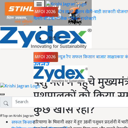
MFOI 2026
होम
ख़बरें
मौसम
खेती-बाड़ी
सरकारी योजना
गैलरी
वीडियो
मासिक पत्रिका
डायरेक्टरी
हिंदी
MFOI 2026
न्यूज़ रैप
सफल किसान
बाजार
साक्षात्कार
क
Home
ख़बरें
पशु मेले में पहुंचे मुख्य
पशुपालकों को किया सम
कुछ खास रहा?
#Top on Krishi Jagran
हरियाणा के भिवानी शहर में हुए 38वीं पशुधन प्रदर्शनी में भ
सफल किसान