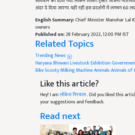
अंदर दे दिया जाएगा. यहीं नही इस प्रदर्शनी में लगभग 60 
English Summary:
Chief Minister Manohar Lal Kh
owners
Published on:
28 February 2022, 12:00 PM IST
Related Topics
Trending News
Haryana
Bhiwani
Livestock Exhibition
Governmen
Bike
Scooty
Milking Machine
Animals
Animals of
Like this article?
Hey! I am
लोकेश निरवाल
. Did you liked this art
your suggestions and feedback.
Read next