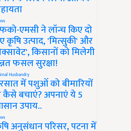
हायता
ws
फको-एमसी ने लॉन्च किए दो
ए कृषि उत्पाद, 'मित्सुकी' और
नेक्सावेट', किसानों को मिलेगी
न्नत फसल सुरक्षा!
imal Husbandry
रसात में पशुओं को बीमारियों
े कैसे बचाएं? अपनाएं ये 5
सान उपाय..
ws
ृषि अनुसंधान परिसर, पटना में