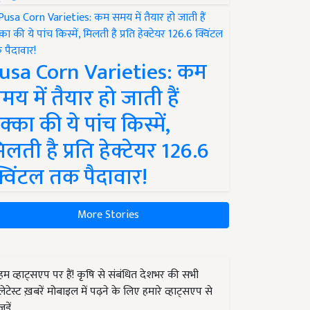
usa Corn Varieties: कम
मय में तैयार हो जाती हैं
क्का की ये पांच किस्में,
िलती है प्रति हेक्टेयर 126.6
्विंटल तक पैदावार!
More Stories
हम व्हाट्सएप पर हैं! कृषि से संबंधित देशभर की सभी
लेटेस्ट ख़बरें मोबाइल में पढ़ने के लिए हमारे व्हाट्सएप से
जुड़ें.