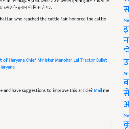
लाख रुपए के इनाम भी निकाले गए.
स
attar, who reached the cattle fair, honored the cattle
Ne
इ
न
'
t of Haryana
Chief Minister Manohar Lal
Tractor
Bullet
उ
 Haryana
An
ब
icle and have suggestions to improve this article?
Mail
me
स
आ
Ne
क