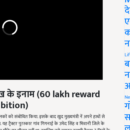
द
ए
क
न
Li
ब
न
आ
ख के इनाम
(60 lakh reward
bition)
Ne
ग
कों को संबोधित किया. इसके बाद खुद मुख्यमंत्री नें अपने हाथों से
स
ा. यह ट्रैक्टर पुरस्कार गांव गिगनाई के उमेद सिंह व भिवानी जिले के
ल मौके पर मौजूद नहीं था. इसलिए उसे उसका इनामी ट्रैक्टर 7 दिनों के
ल