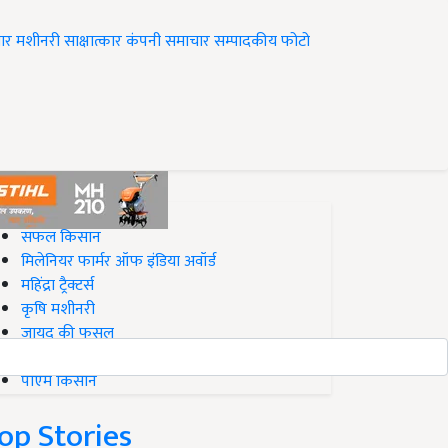
ार
मशीनरी
साक्षात्कार
कंपनी समाचार
सम्पादकीय
फोटो
op on Krishi Jagran
सफल किसान
मिलेनियर फार्मर ऑफ इंडिया अवॉर्ड
महिंद्रा ट्रैक्टर्स
कृषि मशीनरी
जायद की फसल
बिज़नेस आइडियाज
पीएम किसान
op Stories