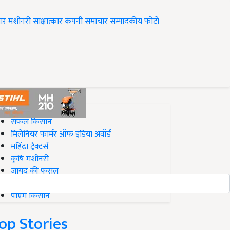
ार
मशीनरी
साक्षात्कार
कंपनी समाचार
सम्पादकीय
फोटो
op on Krishi Jagran
सफल किसान
मिलेनियर फार्मर ऑफ इंडिया अवॉर्ड
महिंद्रा ट्रैक्टर्स
कृषि मशीनरी
जायद की फसल
बिज़नेस आइडियाज
पीएम किसान
op Stories