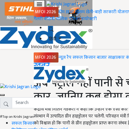
MFOI 2026
होम
ख़बरें
मौसम
खेती-बाड़ी
सरकारी योजना
गैलरी
वीडियो
मासिक पत्रिका
डायरेक्टरी
हिंदी
MFOI 2026
न्यूज़ रैप
सफल किसान
बाजार
साक्षात्कार
क
Home
ख़बरें
अब पेट्रोल नहीं पानी
कार, जानिए कब होगा ल
केंद्रीय मंत्री नितिन गडकरी ने कहा कि उन्होंने एक ऐसी क
संस्थान में उत्पादित ग्रीन हाइड्रोजन पर चलेगी. परिवहन मं
#Top on Krishi Jagran
को विश्वास हो कि पानी से ग्रीन हाइड्रोजन प्राप्त करना संभव ह
सफल किसान