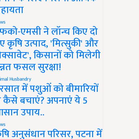
हायता
ws
फको-एमसी ने लॉन्च किए दो
ए कृषि उत्पाद, 'मित्सुकी' और
नेक्सावेट', किसानों को मिलेगी
न्नत फसल सुरक्षा!
imal Husbandry
रसात में पशुओं को बीमारियों
े कैसे बचाएं? अपनाएं ये 5
सान उपाय..
ws
ृषि अनुसंधान परिसर, पटना में