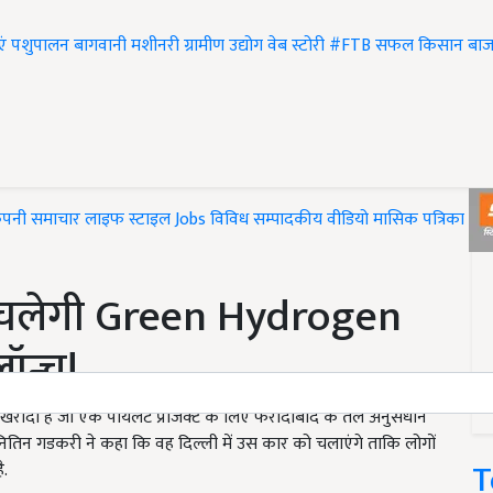
एं
पशुपालन
बागवानी
मशीनरी
ग्रामीण उद्योग
वेब स्टोरी
#FTB
सफल किसान
बाज
ंपनी समाचार
लाइफ स्टाइल
Jobs
विविध
सम्पादकीय
वीडियो
मासिक पत्रिका
#T
 से चलेगी Green Hydrogen
ॉन्च!
ार खरीदी है जो एक पायलट प्रोजेक्ट के लिए फरीदाबाद के तेल अनुसंधान
त्री नितिन गडकरी ने कहा कि वह दिल्ली में उस कार को चलाएंगे ताकि लोगों
T
ै.