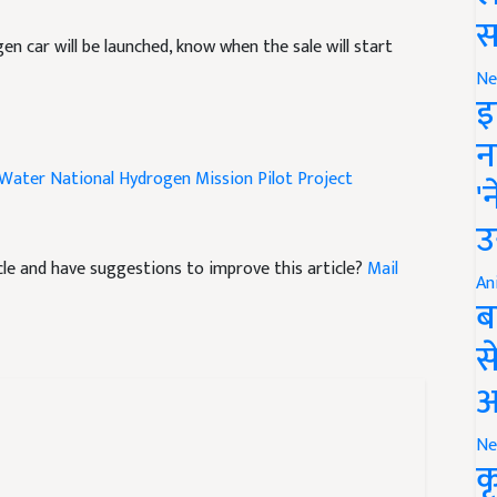
 car will be launched, know when the sale will start
स
Ne
इ
न
Water
National Hydrogen Mission
Pilot Project
'
उ
ticle and have suggestions to improve this article?
Mail
An
ब
स
आ
Ne
क