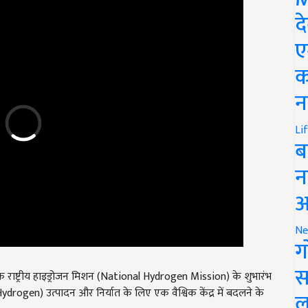
द
ए
क
न
Li
ब
न
आ
Ne
ग
ने एक राष्ट्रीय हाइड्रोजन मिशन (National Hydrogen Mission) के शुभारंभ
स
drogen) उत्पादन और निर्यात के लिए एक वैश्विक केंद्र में बदलने के
ल