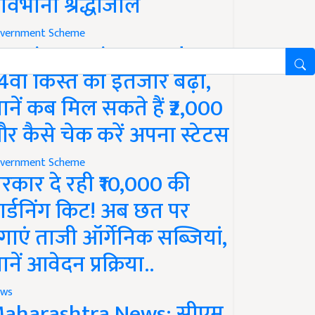
ावभीनी श्रद्धांजलि
vernment Scheme
M Kisan Yojana Update:
4वीं किस्त का इंतजार बढ़ा,
ानें कब मिल सकते हैं ₹2,000
र कैसे चेक करें अपना स्टेटस
vernment Scheme
रकार दे रही ₹10,000 की
ार्डनिंग किट! अब छत पर
गाएं ताजी ऑर्गेनिक सब्जियां,
ानें आवेदन प्रक्रिया..
ws
aharashtra News: सीएम