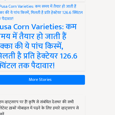
usa Corn Varieties: कम
मय में तैयार हो जाती हैं
क्का की ये पांच किस्में,
िलती है प्रति हेक्टेयर 126.6
्विंटल तक पैदावार!
More Stories
हम व्हाट्सएप पर हैं! कृषि से संबंधित देशभर की सभी
लेटेस्ट ख़बरें मोबाइल में पढ़ने के लिए हमारे व्हाट्सएप से
जुड़ें.